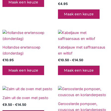
Maak een keuze
€
4.95
kan
gekozen
Maak een keuze
worden
op
de
Prijsklasse:
Dit
productpagina
€10.50
produc
tot
€14.50
heeft
Hollandse erwtensoep
Kabeljauw met saffraansaus
meerd
(donderdag)
en witlof
variati
€
10.95
€
10.50
-
€
14.50
Deze
optie
Maak een keuze
Maak een keuze
kan
gekoz
worde
Prijsklasse:
Prijsklasse:
Dit
Dit
op
€9.50
€9.50
product
produc
tot
tot
de
Zalm uit de oven met pesto
€14.50
heeft
€12.50
heeft
produc
Geroosterde pompoen,
€
9.50
-
€
14.50
meerdere
meerd
couscous en korianderpesto