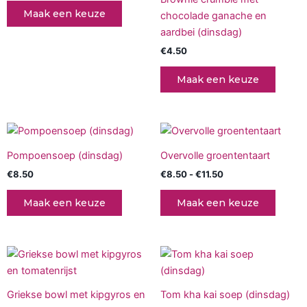
variaties.
Maak een keuze
chocolade ganache en
Deze
aardbei (dinsdag)
optie
€
4.50
kan
gekozen
Maak een keuze
worden
op
de
Prijsklasse:
Dit
productpagina
€8.50
produc
tot
Pompoensoep (dinsdag)
Overvolle groententaart
€11.50
heeft
€
8.50
€
8.50
-
€
11.50
meerd
variati
Maak een keuze
Maak een keuze
Deze
optie
kan
Prijsklasse:
Dit
gekoz
€9.95
product
tot
worde
€13.95
heeft
op
Griekse bowl met kipgyros en
Tom kha kai soep (dinsdag)
meerdere