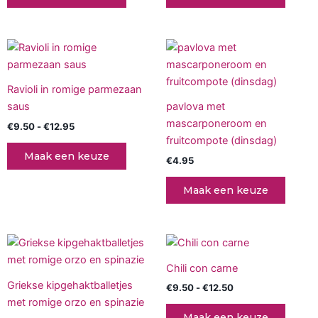
Deze
Deze
optie
optie
kan
kan
Prijsklasse:
Dit
gekozen
gekoz
€9.50
product
tot
worden
worde
€12.95
heeft
op
op
Ravioli in romige parmezaan
meerdere
de
de
saus
pavlova met
variaties.
productpagina
produc
mascarponeroom en
€
9.50
-
€
12.95
Deze
fruitcompote (dinsdag)
optie
Maak een keuze
€
4.95
kan
gekozen
Maak een keuze
worden
op
de
Prijsklasse:
Prijsklasse:
Dit
Dit
productpagina
€9.95
€9.50
product
produc
tot
tot
Chili con carne
€13.50
heeft
€12.50
heeft
Griekse kipgehaktballetjes
€
9.50
-
€
12.50
meerdere
meerd
met romige orzo en spinazie
variaties.
variati
Maak een keuze