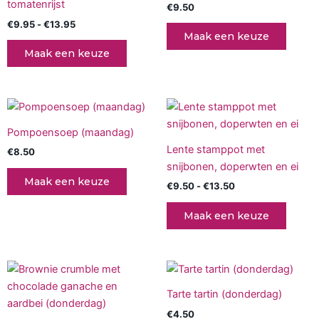
de
tomatenrijst
€
9.50
variaties.
produc
€
9.95
-
€
13.95
Deze
Maak een keuze
optie
Maak een keuze
kan
gekozen
worden
Prijsklasse:
Dit
op
€9.50
produc
tot
de
Pompoensoep (maandag)
€13.50
heeft
productpagina
Lente stamppot met
€
8.50
meerd
snijbonen, doperwten en ei
variati
Maak een keuze
€
9.50
-
€
13.50
Deze
optie
Maak een keuze
kan
gekoz
worde
op
de
Tarte tartin (donderdag)
produc
€
4.50