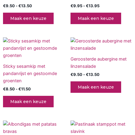
variaties.
variati
€
9.50
-
€
13.50
€
9.95
-
€
13.95
Deze
Deze
optie
optie
Maak een keuze
Maak een keuze
kan
kan
gekozen
gekoz
worden
worde
Prijsklasse:
Prijsklasse:
Dit
Dit
op
op
€8.50
€9.50
product
produc
tot
tot
de
de
€11.50
heeft
€13.50
heeft
productpagina
produc
Geroosterde aubergine met
meerdere
meerd
Sticky sesamkip met
linzensalade
variaties.
variati
pandanrijst en gestoomde
€
9.50
-
€
13.50
Deze
Deze
groenten
optie
optie
Maak een keuze
€
8.50
-
€
11.50
kan
kan
gekozen
gekoz
Maak een keuze
worden
worde
op
op
de
de
Prijsklasse:
Prijsklasse:
Dit
Dit
productpagina
produc
€9.95
€9.50
product
produc
tot
tot