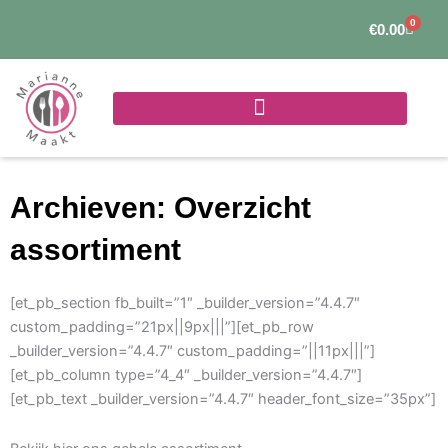
Ga
0
Winke
€
0.00
naar
de
inhoud
Archieven: Overzicht
assortiment
[et_pb_section fb_built=”1″ _builder_version=”4.4.7″
custom_padding=”21px||9px|||”][et_pb_row
_builder_version=”4.4.7″ custom_padding=”||11px|||”]
[et_pb_column type=”4_4″ _builder_version=”4.4.7″]
[et_pb_text _builder_version=”4.4.7″ header_font_size=”35px”]