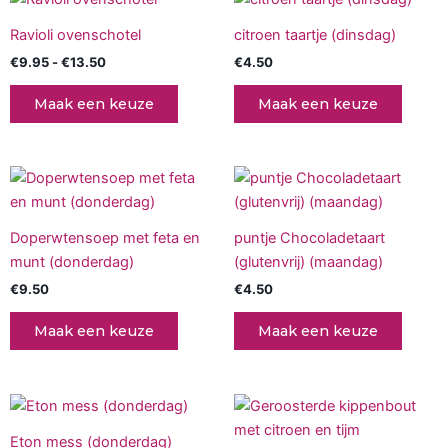
productpagina
produc
€9.95
product
tot
Ravioli ovenschotel
citroen taartje (dinsdag)
€13.50
heeft
€
9.95
-
€
13.50
€
4.50
meerdere
variaties.
Maak een keuze
Maak een keuze
Deze
optie
kan
gekozen
worden
op
Doperwtensoep met feta en
puntje Chocoladetaart
de
munt (donderdag)
(glutenvrij) (maandag)
productpagina
€
9.50
€
4.50
Maak een keuze
Maak een keuze
Prijsklasse:
Dit
€9.95
produc
tot
Eton mess (donderdag)