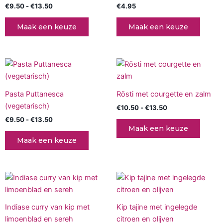
€
9.50
-
€
13.50
€
4.95
meerdere
variaties.
Maak een keuze
Maak een keuze
Deze
optie
kan
Prijsklasse:
Prijsklasse:
Dit
Dit
gekozen
€9.50
€10.50
product
produc
tot
tot
worden
€13.50
heeft
€13.50
heeft
op
Pasta Puttanesca
Rösti met courgette en zalm
meerdere
meerd
de
(vegetarisch)
€
10.50
-
€
13.50
variaties.
variati
productpagina
€
9.50
-
€
13.50
Deze
Deze
Maak een keuze
optie
optie
Maak een keuze
kan
kan
gekozen
gekoz
worden
worde
Prijsklasse:
Prijsklasse:
Dit
Dit
op
op
€9.50
€9.95
product
produc
tot
tot
de
de
€13.50
heeft
€13.95
heeft
productpagina
produc
Indiase curry van kip met
Kip tajine met ingelegde
meerdere
meerd
limoenblad en sereh
citroen en olijven