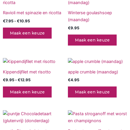
product
tot
de
de
€10.95
heeft
productpagina
produc
Ravioli met spinazie en ricotta
Winterse goulashsoep
meerdere
(maandag)
€
7.95
-
€
10.95
variaties.
€
9.95
Deze
Maak een keuze
optie
Maak een keuze
kan
gekozen
worden
Prijsklasse:
Dit
op
€9.95
product
tot
de
Kippendijfilet met risotto
apple crumble (maandag)
€12.95
heeft
productpagina
€
9.95
-
€
12.95
€
4.95
meerdere
variaties.
Maak een keuze
Maak een keuze
Deze
optie
kan
Prijsklasse:
Dit
gekozen
€9.50
produc
tot
worden
€12.50
heeft