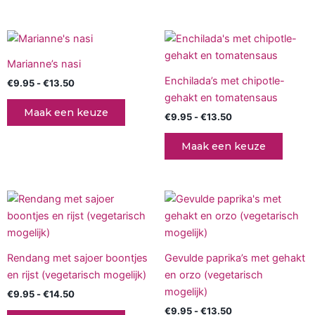
Prijsklasse:
Prijsklasse:
Dit
Dit
€9.95
€9.95
product
produc
tot
tot
Marianne’s nasi
€13.50
heeft
€13.50
heeft
Enchilada’s met chipotle-
€
9.95
-
€
13.50
meerdere
meerd
gehakt en tomatensaus
variaties.
variati
Maak een keuze
€
9.95
-
€
13.50
Deze
Deze
optie
optie
Maak een keuze
kan
kan
gekozen
gekoz
worden
worde
Prijsklasse:
Prijsklasse:
Dit
Dit
op
op
€9.95
€9.95
product
produc
tot
tot
de
de
€14.50
heeft
€13.50
heeft
productpagina
produc
meerdere
meerd
Rendang met sajoer boontjes
Gevulde paprika’s met gehakt
variaties.
variati
en rijst (vegetarisch mogelijk)
en orzo (vegetarisch
Deze
Deze
mogelijk)
€
9.95
-
€
14.50
optie
optie
€
9.95
-
€
13.50