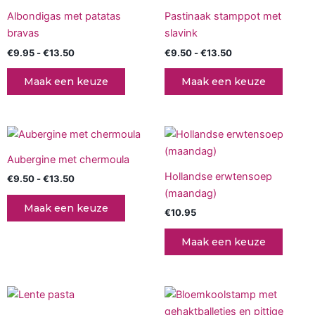
€13.50
heeft
€13.50
heeft
Albondigas met patatas
Pastinaak stamppot met
meerdere
meerd
bravas
slavink
variaties.
variati
€
9.95
-
€
13.50
€
9.50
-
€
13.50
Deze
Deze
optie
optie
Maak een keuze
Maak een keuze
kan
kan
gekozen
gekoz
worden
worde
Prijsklasse:
Dit
op
op
€9.50
product
tot
de
de
Aubergine met chermoula
€13.50
heeft
productpagina
produc
Hollandse erwtensoep
€
9.50
-
€
13.50
meerdere
(maandag)
variaties.
Maak een keuze
€
10.95
Deze
optie
Maak een keuze
kan
gekozen
worden
Prijsklasse:
Prijsklasse:
Dit
Dit
op
€9.50
€9.50
product
produc
tot
tot