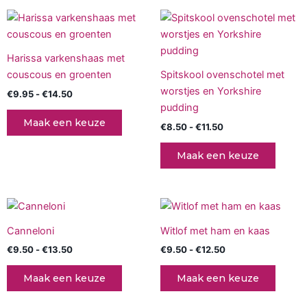
worden
worde
Prijsklasse:
Prijsklasse:
Dit
Dit
op
op
€9.95
€8.50
product
produc
tot
tot
de
de
€14.50
heeft
€11.50
heeft
productpagina
produc
Harissa varkenshaas met
meerdere
meerd
couscous en groenten
Spitskool ovenschotel met
variaties.
variati
worstjes en Yorkshire
€
9.95
-
€
14.50
Deze
Deze
pudding
optie
optie
Maak een keuze
€
8.50
-
€
11.50
kan
kan
gekozen
gekoz
Maak een keuze
worden
worde
op
op
de
de
Prijsklasse:
Prijsklasse:
Dit
Dit
productpagina
produc
€9.50
€9.50
product
produc
tot
tot
Canneloni
Witlof met ham en kaas
€13.50
heeft
€12.50
heeft
€
9.50
-
€
13.50
€
9.50
-
€
12.50
meerdere
meerd
variaties.
variati
Maak een keuze
Maak een keuze
Deze
Deze
optie
optie