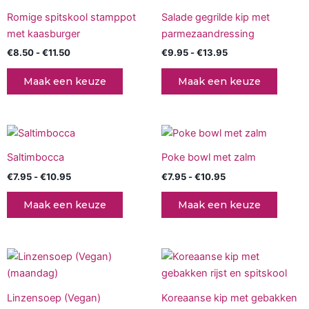
de
de
€11.50
heeft
€13.95
heeft
productpagina
produc
Romige spitskool stamppot
Salade gegrilde kip met
meerdere
meerd
met kaasburger
parmezaandressing
variaties.
variati
€
8.50
-
€
11.50
€
9.95
-
€
13.95
Deze
Deze
optie
optie
Maak een keuze
Maak een keuze
kan
kan
gekozen
gekoz
worden
worde
Prijsklasse:
Prijsklasse:
Dit
Dit
op
op
€7.95
€7.95
product
produc
tot
tot
de
de
Saltimbocca
Poke bowl met zalm
€10.95
heeft
€10.95
heeft
productpagina
produc
€
7.95
-
€
10.95
€
7.95
-
€
10.95
meerdere
meerd
variaties.
variati
Maak een keuze
Maak een keuze
Deze
Deze
optie
optie
kan
kan
Prijsklasse:
Dit
gekozen
gekoz
€7.95
produc
tot
worden
worde
€10.95
heeft
op
op
Linzensoep (Vegan)
Koreaanse kip met gebakken
meerd