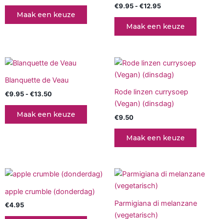
€
9.95
-
€
12.95
variaties.
variati
Maak een keuze
Deze
Deze
Maak een keuze
optie
optie
kan
kan
gekozen
gekoz
Prijsklasse:
Dit
worden
worde
€9.95
product
tot
op
op
Blanquette de Veau
€13.50
heeft
de
de
Rode linzen currysoep
€
9.95
-
€
13.50
meerdere
productpagina
produc
(Vegan) (dinsdag)
variaties.
Maak een keuze
€
9.50
Deze
optie
Maak een keuze
kan
gekozen
worden
Prijsklasse:
Dit
op
€7.95
produc
tot
de
apple crumble (donderdag)
€10.95
heeft
productpagina
Parmigiana di melanzane
€
4.95
meerd
(vegetarisch)