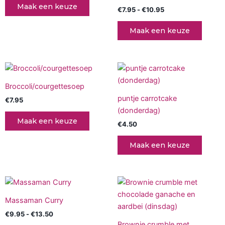
variati
Maak een keuze
€
7.95
-
€
10.95
Deze
optie
Maak een keuze
kan
gekoz
worde
op
de
Broccoli/courgettesoep
produc
puntje carrotcake
€
7.95
(donderdag)
Maak een keuze
€
4.50
Maak een keuze
Prijsklasse:
Dit
€9.95
product
tot
Massaman Curry
€13.50
heeft
€
9.95
-
€
13.50
meerdere
Brownie crumble met