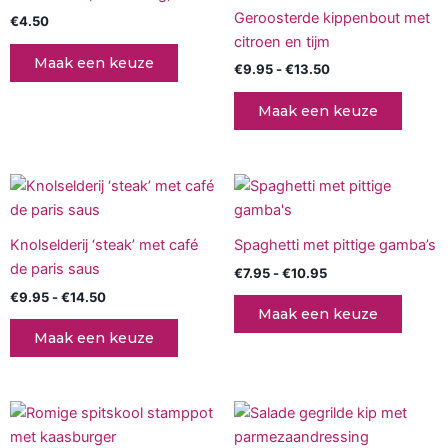
€13.50
heeft
Geroosterde kippenbout met
€
4.50
meerd
citroen en tijm
variati
Maak een keuze
€
9.95
-
€
13.50
Deze
optie
Maak een keuze
kan
gekoz
worde
Prijsklasse:
Prijsklasse:
Dit
Dit
op
€9.95
€7.95
product
produc
tot
tot
de
€14.50
heeft
€10.95
heeft
produc
Knolselderij ‘steak’ met café
Spaghetti met pittige gamba’s
meerdere
meerd
de paris saus
€
7.95
-
€
10.95
variaties.
variati
€
9.95
-
€
14.50
Deze
Deze
Maak een keuze
optie
optie
Maak een keuze
kan
kan
gekozen
gekoz
worden
worde
Prijsklasse:
Prijsklasse:
Dit
Dit
op
op
€8.50
€9.95
product
produc
tot
tot