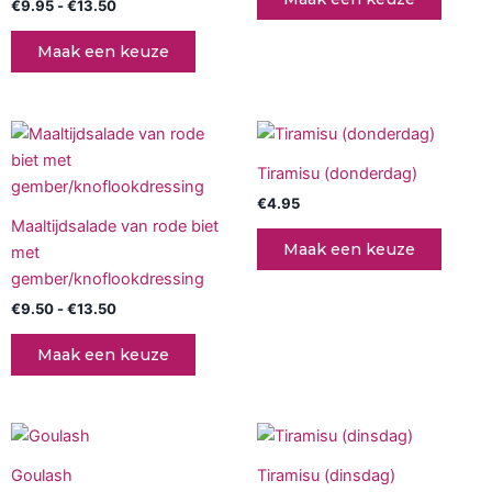
€
9.95
-
€
13.50
Deze
Deze
optie
optie
Maak een keuze
kan
kan
gekozen
gekoz
worden
worde
Prijsklasse:
Dit
op
op
€9.50
product
tot
de
de
Tiramisu (donderdag)
€13.50
heeft
productpagina
produc
€
4.95
meerdere
Maaltijdsalade van rode biet
variaties.
Maak een keuze
met
Deze
gember/knoflookdressing
optie
€
9.50
-
€
13.50
kan
gekozen
Maak een keuze
worden
op
de
Prijsklasse:
Dit
productpagina
€9.50
product
tot
Goulash
Tiramisu (dinsdag)
€13.50
heeft