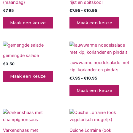
de
de
(maandag)
rijst en spitskool
variati
productpagina
produc
€
7.95
€
7.95
-
€
10.95
Deze
optie
Maak een keuze
Maak een keuze
kan
gekoz
worde
Prijsklasse:
Dit
op
€7.95
produc
tot
de
gemengde salade
€10.95
heeft
produc
lauwwarme noedelsalade met
€
3.50
meerd
kip, koriander en pinda’s
variati
Maak een keuze
€
7.95
-
€
10.95
Deze
optie
Maak een keuze
kan
gekoz
worde
Prijsklasse:
Prijsklasse:
Dit
Dit
op
€9.50
€9.50
product
produc
tot
tot
de
€13.50
heeft
€12.50
heeft
produc
Varkenshaas met
Quiche Lorraine (ook