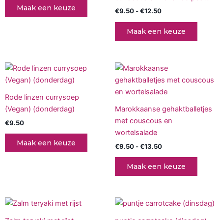
variaties.
variati
Maak een keuze
€
9.50
-
€
12.50
Deze
Deze
optie
optie
Maak een keuze
kan
kan
gekozen
gekoz
worden
worde
Prijsklasse:
Dit
op
op
€9.50
produc
tot
de
de
€13.50
heeft
productpagina
produc
Rode linzen currysoep
meerd
(Vegan) (donderdag)
Marokkaanse gehaktballetjes
variati
met couscous en
€
9.50
Deze
wortelsalade
optie
Maak een keuze
€
9.50
-
€
13.50
kan
gekoz
Maak een keuze
worde
op
de
Prijsklasse:
Dit
produc
€9.50
product
tot