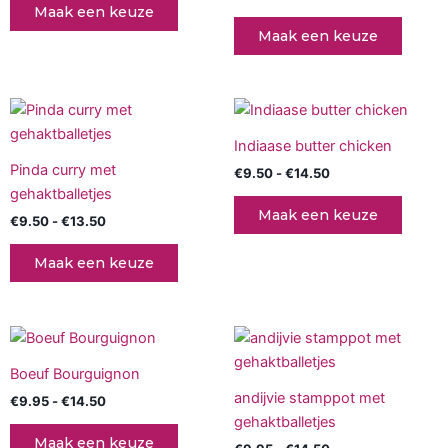
kan
kan
Maak een keuze
gekozen
gekoz
Maak een keuze
worden
worde
op
op
de
de
Prijsklasse:
Prijsklasse:
Dit
Dit
productpagina
produc
€9.50
€9.50
product
produc
tot
tot
Indiaase butter chicken
€13.50
heeft
€14.50
heeft
Pinda curry met
€
9.50
-
€
14.50
meerdere
meerd
gehaktballetjes
variaties.
variati
Maak een keuze
€
9.50
-
€
13.50
Deze
Deze
optie
optie
Maak een keuze
kan
kan
gekozen
gekoz
worden
worde
Prijsklasse:
Prijsklasse:
Dit
Dit
op
op
€9.95
€9.95
product
produc
tot
tot
de
de
Boeuf Bourguignon
€14.50
heeft
€14.50
heeft
productpagina
produc
andijvie stamppot met
€
9.95
-
€
14.50
meerdere
meerd
gehaktballetjes
variaties.
variati
Maak een keuze