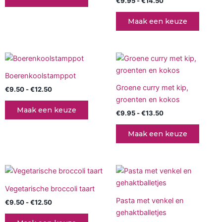
€
9.95
-
€
14.50
Deze
Deze
optie
optie
Maak een keuze
kan
kan
gekozen
gekoz
worden
worde
Prijsklasse:
Prijsklasse:
Dit
Dit
op
op
€9.50
€9.95
product
produc
tot
tot
de
de
Boerenkoolstamppot
€12.50
heeft
€13.50
heeft
productpagina
produc
Groene curry met kip,
€
9.50
-
€
12.50
meerdere
meerd
groenten en kokos
variaties.
variati
Maak een keuze
€
9.95
-
€
13.50
Deze
Deze
optie
optie
Maak een keuze
kan
kan
gekozen
gekoz
worden
worde
Prijsklasse:
Prijsklasse:
Dit
Dit
op
op
€9.50
€9.50
product
produc
tot
tot
de
de
Vegetarische broccoli taart
€12.50
heeft
€12.50
heeft
productpagina
produc
Pasta met venkel en
€
9.50
-
€
12.50
meerdere
meerd
gehaktballetjes
variaties.
variati