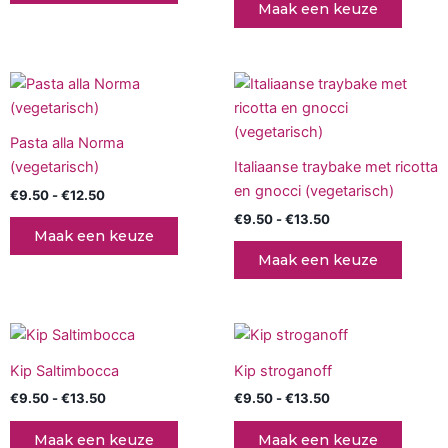
Maak een keuze
kan
gekoz
worde
Prijsklasse:
Prijsklasse:
Dit
Dit
op
€9.50
€9.50
product
produc
tot
tot
de
€12.50
heeft
€13.50
heeft
produc
Pasta alla Norma
meerdere
meerd
(vegetarisch)
Italiaanse traybake met ricotta
variaties.
variati
en gnocci (vegetarisch)
€
9.50
-
€
12.50
Deze
Deze
€
9.50
-
€
13.50
optie
optie
Maak een keuze
kan
kan
Maak een keuze
gekozen
gekoz
worden
worde
op
op
Prijsklasse:
Prijsklasse:
Dit
Dit
de
de
€9.50
€9.50
product
produc
tot
tot
productpagina
produc
Kip Saltimbocca
Kip stroganoff
€13.50
heeft
€13.50
heeft
€
9.50
-
€
13.50
€
9.50
-
€
13.50
meerdere
meerd
variaties.
variati
Maak een keuze
Maak een keuze