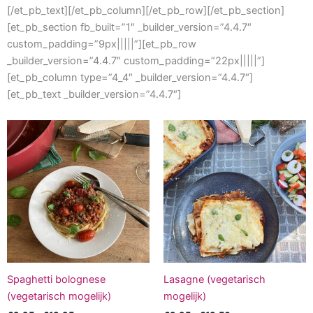
[/et_pb_text][/et_pb_column][/et_pb_row][/et_pb_section]
[et_pb_section fb_built=”1″ _builder_version=”4.4.7″
custom_padding=”9px|||||”][et_pb_row
_builder_version=”4.4.7″ custom_padding=”22px|||||”]
[et_pb_column type=”4_4″ _builder_version=”4.4.7″]
[et_pb_text _builder_version=”4.4.7″]
Prijsklasse:
Prijsklasse:
Dit
Dit
€9.95
€9.95
product
produc
tot
tot
€13.95
heeft
€13.50
heeft
meerdere
meerd
variaties.
variati
Deze
Deze
optie
optie
kan
kan
gekozen
gekoz
worden
worde
Spaghetti bolognese
Lasagne (vegetarisch
op
op
(vegetarisch mogelijk)
mogelijk)
de
de