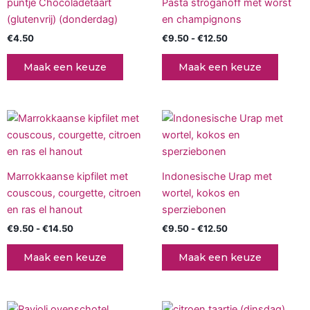
op
puntje Chocoladetaart
Pasta stroganoff met worst
meerd
de
(glutenvrij) (donderdag)
en champignons
variati
productpagina
€
4.50
€
9.50
-
€
12.50
Deze
optie
Maak een keuze
Maak een keuze
kan
gekoz
worde
Prijsklasse:
Prijsklasse:
Dit
Dit
op
€9.50
€9.50
product
produc
tot
tot
de
€14.50
heeft
€12.50
heeft
produc
meerdere
meerd
Marrokkaanse kipfilet met
Indonesische Urap met
variaties.
variati
couscous, courgette, citroen
wortel, kokos en
Deze
Deze
en ras el hanout
sperziebonen
optie
optie
€
9.50
-
€
14.50
€
9.50
-
€
12.50
kan
kan
gekozen
gekoz
Maak een keuze
Maak een keuze
worden
worde
op
op
de
de
Prijsklasse:
Dit