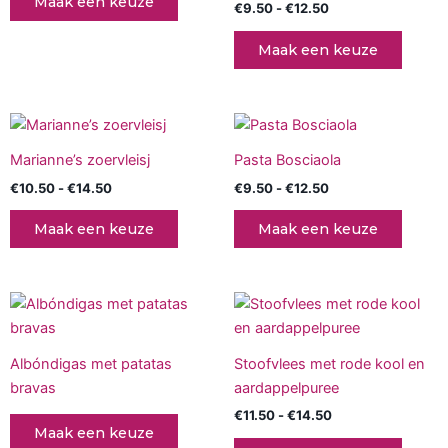
Maak een keuze
€
9.50
-
€
12.50
Deze
Deze
optie
optie
Maak een keuze
kan
kan
gekozen
gekoz
worden
worde
Prijsklasse:
Prijsklasse:
Dit
Dit
op
op
€10.50
€9.50
product
produc
tot
tot
de
de
Marianne’s zoervleisj
Pasta Bosciaola
€14.50
heeft
€12.50
heeft
productpagina
produc
€
10.50
-
€
14.50
€
9.50
-
€
12.50
meerdere
meerd
variaties.
variati
Maak een keuze
Maak een keuze
Deze
Deze
optie
optie
kan
kan
Prijsklasse:
Dit
gekozen
gekoz
€11.50
produc
tot
worden
worde
€14.50
heeft
op
op
Albóndigas met patatas
Stoofvlees met rode kool en
meerd
de
de
bravas
aardappelpuree
variati
productpagina
produc
€
11.50
-
€
14.50
Deze
Maak een keuze
optie