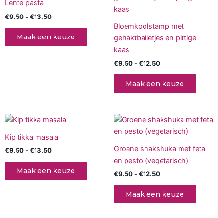
de
Lente pasta
€13.50
heeft
€12.50
heeft
productpagina
€
9.50
-
€
13.50
meerdere
meerd
Bloemkoolstamp met
variaties.
variati
Maak een keuze
gehaktballetjes en pittige
Deze
Deze
kaas
optie
optie
€
9.50
-
€
12.50
kan
kan
gekozen
gekoz
Maak een keuze
worden
worde
op
op
de
de
Prijsklasse:
Prijsklasse:
Dit
Dit
productpagina
produc
€9.50
€9.50
product
produc
tot
tot
Kip tikka masala
€13.50
heeft
€12.50
heeft
Groene shakshuka met feta
€
9.50
-
€
13.50
meerdere
meerd
en pesto (vegetarisch)
variaties.
variati
Maak een keuze
€
9.50
-
€
12.50
Deze
Deze
optie
optie
Maak een keuze
kan
kan
gekozen
gekoz