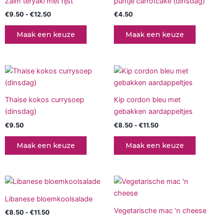
Zalm teryaki met rijst
puntje carrotcake (dinsdag)
€12.50
heeft
€
9.50
-
€
12.50
€
4.50
meerdere
variaties.
Maak een keuze
Maak een keuze
Deze
optie
kan
Prijsklasse:
Dit
gekozen
€8.50
produc
tot
worden
€11.50
heeft
op
Thaise kokos currysoep
Kip cordon bleu met
meerd
de
(dinsdag)
gebakken aardappeltjes
variati
productpagina
€
9.50
€
8.50
-
€
11.50
Deze
optie
Maak een keuze
Maak een keuze
kan
gekoz
worde
Prijsklasse:
Prijsklasse:
Dit
Dit
op
€8.50
€9.95
product
produc
tot
tot
de
Libanese bloemkoolsalade
€11.50
heeft
€12.95
heeft
produc
Vegetarische mac ’n cheese
€
8.50
-
€
11.50
meerdere
meerd