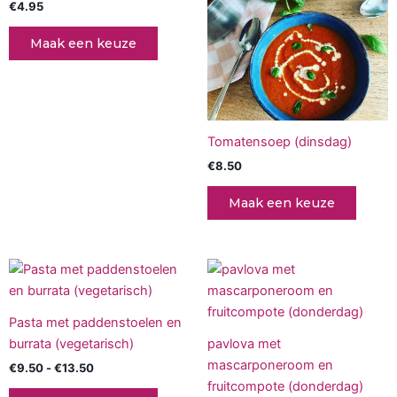
€
4.95
Maak een keuze
Tomatensoep (dinsdag)
€
8.50
Maak een keuze
Prijsklasse:
Dit
€9.50
product
tot
€13.50
heeft
Pasta met paddenstoelen en
meerdere
burrata (vegetarisch)
pavlova met
variaties.
mascarponeroom en
€
9.50
-
€
13.50
Deze
fruitcompote (donderdag)
optie