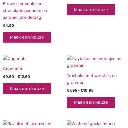
Brownie crumble met
Maak een keuze
chocolade ganache en
aardbei (donderdag)
€
4.50
Maak een keuze
Prijsklasse:
Prijsklasse:
Dit
Dit
€9.50
€7.95
product
produc
tot
tot
Caponata
€12.50
heeft
€10.95
heeft
Traybake met worstjes en
€
9.50
-
€
12.50
meerdere
meerd
groenten
variaties.
variati
Maak een keuze
€
7.95
-
€
10.95
Deze
Deze
optie
optie
Maak een keuze
kan
kan
gekozen
gekoz
worden
worde
Prijsklasse:
Dit
op
op
€7.95