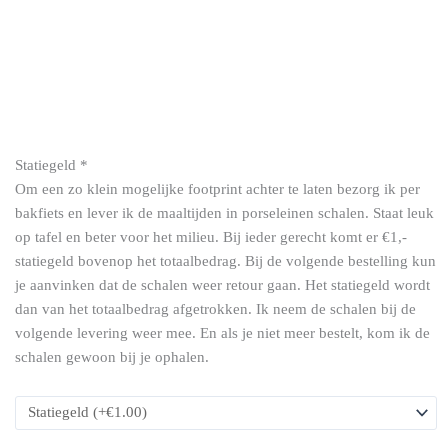
Statiegeld
*
Om een zo klein mogelijke footprint achter te laten bezorg ik per
Brownie
bakfiets en lever ik de maaltijden in porseleinen schalen. Staat leuk
crumble
op tafel en beter voor het milieu. Bij ieder gerecht komt er €1,-
met
statiegeld bovenop het totaalbedrag. Bij de volgende bestelling kun
chocolade
je aanvinken dat de schalen weer retour gaan. Het statiegeld wordt
ganache
dan van het totaalbedrag afgetrokken. Ik neem de schalen bij de
en
volgende levering weer mee. En als je niet meer bestelt, kom ik de
aardbei
schalen gewoon bij je ophalen.
(maandag)
aantal