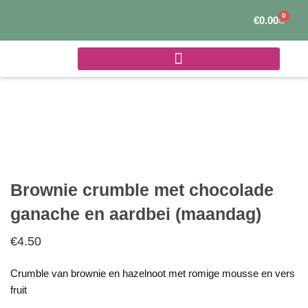
Ga
0
Winke
€
0.00
naar
de
inhoud
Brownie crumble met chocolade
ganache en aardbei (maandag)
€
4.50
Crumble van brownie en hazelnoot met romige mousse en vers
fruit