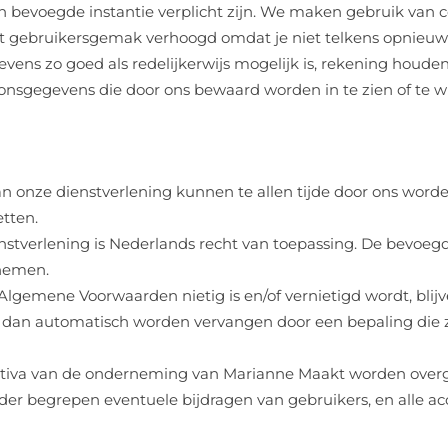
 bevoegde instantie verplicht zijn. We maken gebruik van coo
 gebruikersgemak verhoogd omdat je niet telkens opnieuw j
ns zo goed als redelijkerwijs mogelijk is, rekening houde
soonsgegevens die door ons bewaard worden in te zien of te w
 onze dienstverlening kunnen te allen tijde door ons word
etten.
erlening is Nederlands recht van toepassing. De bevoegde re
 nemen.
 Algemene Voorwaarden nietig is en/of vernietigd wordt, bl
al dan automatisch worden vervangen door een bepaling die 
 activa van de onderneming van Marianne Maakt worden over
der begrepen eventuele bijdragen van gebruikers, en alle ac