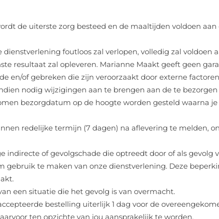
rdt de uiterste zorg besteed en de maaltijden voldoen aan d
 dienstverlening foutloos zal verlopen, volledig zal voldoen
ste resultaat zal opleveren. Marianne Maakt geeft geen gar
rde en/of gebreken die zijn veroorzaakt door externe factore
ndien nodig wijzigingen aan te brengen aan de te bezorgen m
ekomen bezorgdatum op de hoogte worden gesteld waarna je
nnen redelijke termijn (7 dagen) na aflevering te melden, on
ige indirecte of gevolgschade die optreedt door of als gevo
m gebruik te maken van onze dienstverlening. Deze beperkin
akt.
van een situatie die het gevolg is van overmacht.
accepteerde bestelling uiterlijk 1 dag voor de overeengek
daarvoor ten opzichte van jou aansprakelijk te worden.