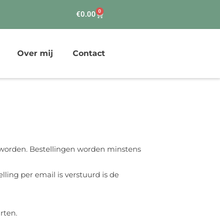
0
Winkelwagen
€
0.00
Over mij
Contact
 worden. Bestellingen worden minstens
ling per email is verstuurd is de
rten.