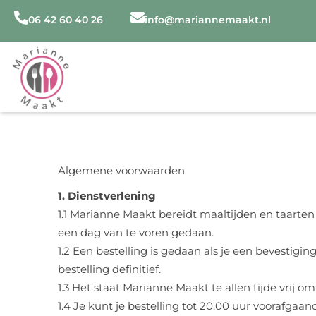
Ga
06 42 60 40 26
info@mariannemaakt.nl
naar
de
inhoud
Algemene voorwaarden
1. Dienstverlening
1.1 Marianne Maakt bereidt maaltijden en taart
een dag van te voren gedaan.
1.2 Een bestelling is gedaan als je een bevestigi
bestelling definitief.
1.3 Het staat Marianne Maakt te allen tijde vrij o
1.4 Je kunt je bestelling tot 20.00 uur voorafgaa