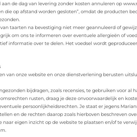
aand aan de dag van levering zonder kosten annuleren op www
n die op afstand worden gesloten”, omdat de producten beder
ezonden.
ing van taarten na bevestiging niet meer geannuleerd of gewij
ngrijk om ons te informeren over eventuele allergieën of voeds
ctief informatie over te delen. Het voedsel wordt geproduce
s
ien van onze website en onze dienstverlening berusten uitsl
ngezonden bijdragen, zoals recensies, te gebruiken voor al h
ndomsrechten rusten, draag je deze onvoorwaardelijk en kost
eventuele persoonlijkheidsrechten. Je staat er jegens Marian
tellen en de rechten daarop zoals hierboven beschreven over
 naar eigen inzicht op de website te plaatsen en/of te verwi
am.