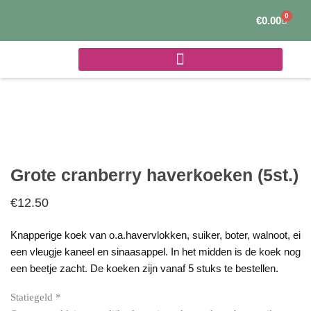
Ga
0
Winke
€
0.00
naar
de
inhoud
Grote cranberry haverkoeken (5st.)
€
12.50
Knapperige koek van o.a.havervlokken, suiker, boter, walnoot, ei
een vleugje kaneel en sinaasappel. In het midden is de koek nog
een beetje zacht. De koeken zijn vanaf 5 stuks te bestellen.
Statiegeld
*