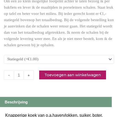
Om een zo klein mogelijke footprint achter te laten bezorg ik per
Grote
bakfiets en lever ik de maaltijden in porseleinen schalen. Staat leuk
cranberry
op tafel en beter voor het milieu. Bij ieder gerecht komt er €1,-
haverkoeken
statiegeld bovenop het totaalbedrag. Bij de volgende bestelling kun
(5st.)
je aanvinken dat de schalen weer retour gaan. Het statiegeld wordt
aantal
dan van het totaalbedrag afgetrokken. Ik neem de schalen bij de
volgende levering weer mee. En als je niet meer bestelt, kom ik de
schalen gewoon bij je ophalen.
Toevoegen aan winkelwagen
-
+
Beschrijving
Knapperige koek van o.a.havervlokken, suiker, boter,