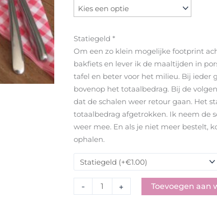
Geroosterde
aubergine
met
saffraanyoghurt
Statiegeld
*
aantal
Om een zo klein mogelijke footprint ach
bakfiets en lever ik de maaltijden in po
tafel en beter voor het milieu. Bij ieder
bovenop het totaalbedrag. Bij de volge
dat de schalen weer retour gaan. Het s
totaalbedrag afgetrokken. Ik neem de s
weer mee. En als je niet meer bestelt, 
ophalen.
-
+
Toevoegen aan 