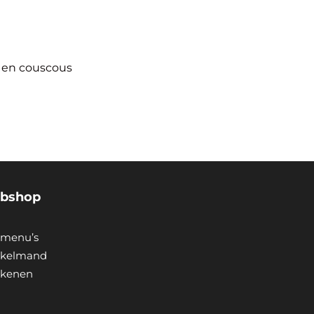
m en couscous
bshop
menu’s
kelmand
ekenen