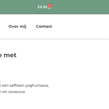
0
Winkelwagen
€
0.00
Over mij
Contact
e met
 een saffraan-yoghurtsaus,
um en couscous