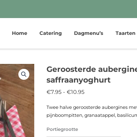
Home
Catering
Dagmenu’s
Taarten
Geroosterde aubergin
saffraanyoghurt
€
7.95
-
€
10.95
Prijsklasse:
€7.95
Twee halve geroosterde aubergines met
tot
pijnboompitten, granaatappel, basilic
€10.95
Portiegrootte