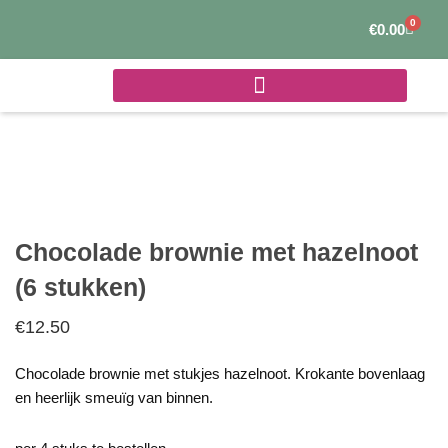
Ga
0
Winke
€
0.00
naar
de
inhoud
Chocolade brownie met hazelnoot
(6 stukken)
€
12.50
Chocolade brownie met stukjes hazelnoot. Krokante bovenlaag
en heerlijk smeuïg van binnen.