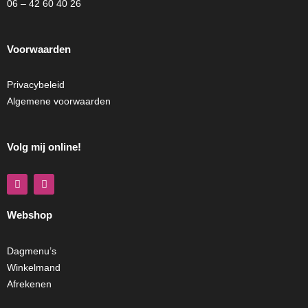
06 – 42 60 40 26
Voorwaarden
Privacybeleid
Algemene voorwaarden
Volg mij online!
F
I
a
n
c
s
e
t
Webshop
b
a
o
g
o
r
k
a
Dagmenu’s
m
Winkelmand
Afrekenen