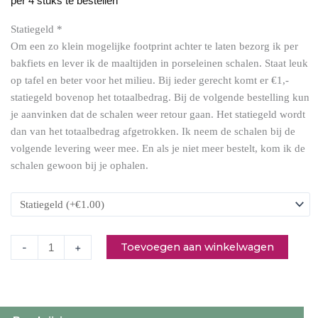
per 4 stuks te bestellen
Statiegeld
*
Om een zo klein mogelijke footprint achter te laten bezorg ik per
Chocolade
bakfiets en lever ik de maaltijden in porseleinen schalen. Staat leuk
brownie
op tafel en beter voor het milieu. Bij ieder gerecht komt er €1,-
met
statiegeld bovenop het totaalbedrag. Bij de volgende bestelling kun
hazelnoot
je aanvinken dat de schalen weer retour gaan. Het statiegeld wordt
(6
dan van het totaalbedrag afgetrokken. Ik neem de schalen bij de
stukken)
volgende levering weer mee. En als je niet meer bestelt, kom ik de
aantal
schalen gewoon bij je ophalen.
Toevoegen aan winkelwagen
-
+