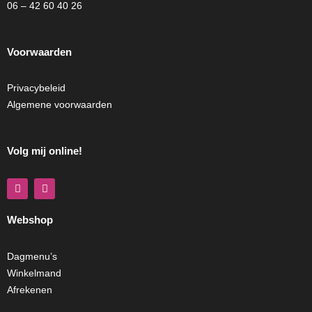
06 – 42 60 40 26
Voorwaarden
Privacybeleid
Algemene voorwaarden
Volg mij online!
F
I
a
n
c
s
e
t
Webshop
b
a
o
g
o
r
k
a
Dagmenu’s
m
Winkelmand
Afrekenen