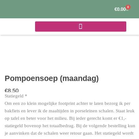
Ga
0
Winke
€
0.00
naar
de
inhoud
Pompoensoep (maandag)
€
8.50
Statiegeld
*
Om een zo klein mogelijke footprint achter te laten bezorg ik per
Pompoensoep
bakfiets en lever ik de maaltijden in porseleinen schalen. Staat leuk
(maandag)
op tafel en beter voor het milieu. Bij ieder gerecht komt er €1,-
aantal
statiegeld bovenop het totaalbedrag. Bij de volgende bestelling kun
je aanvinken dat de schalen weer retour gaan. Het statiegeld wordt