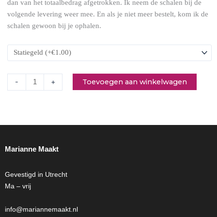
dan van het totaalbedrag afgetrokken. Ik neem de schalen bij de
volgende levering weer mee. En als je niet meer bestelt, kom ik de
schalen gewoon bij je ophalen.
Toevoegen aan winkelwagen
-
+
Marianne Maakt
Gevestigd in Utrecht
Ma – vrij
info@mariannemaakt.nl