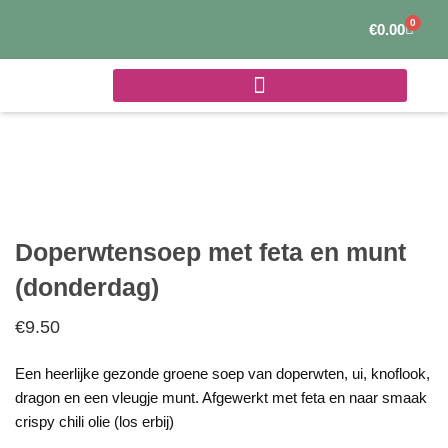
Ga
0
Winke
€
0.00
naar
de
inhoud
Doperwtensoep met feta en munt
(donderdag)
€
9.50
Een heerlijke gezonde groene soep van doperwten, ui, knoflook,
dragon en een vleugje munt. Afgewerkt met feta en naar smaak
crispy chili olie (los erbij)