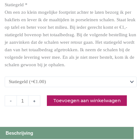
Statiegeld
*
Om een zo klein mogelijke footprint achter te laten bezorg ik per
Doperwtensoep
bakfiets en lever ik de maaltijden in porseleinen schalen. Staat leuk
met
op tafel en beter voor het milieu. Bij ieder gerecht komt er €1,-
feta
statiegeld bovenop het totaalbedrag. Bij de volgende bestelling kun
en
je aanvinken dat de schalen weer retour gaan. Het statiegeld wordt
munt
dan van het totaalbedrag afgetrokken. Ik neem de schalen bij de
(donderdag)
volgende levering weer mee. En als je niet meer bestelt, kom ik de
aantal
schalen gewoon bij je ophalen.
Toevoegen aan winkelwagen
-
+
Beschrijving