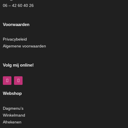
06 – 42 60 40 26
Voorwaarden
Privacybeleid
Algemene voorwaarden
Volg mij online!
F
I
a
n
c
s
e
t
Webshop
b
a
o
g
o
r
k
a
Dagmenu’s
m
Winkelmand
Afrekenen