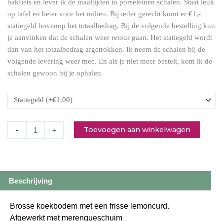
bakfiets en lever ik de maaltijden in porseleinen schalen. Staat leuk
taartje
op tafel en beter voor het milieu. Bij ieder gerecht komt er €1,-
(dinsdag)
statiegeld bovenop het totaalbedrag. Bij de volgende bestelling kun
aantal
je aanvinken dat de schalen weer retour gaan. Het statiegeld wordt
dan van het totaalbedrag afgetrokken. Ik neem de schalen bij de
volgende levering weer mee. En als je niet meer bestelt, kom ik de
schalen gewoon bij je ophalen.
Toevoegen aan winkelwagen
-
+
Beschrijving
Brosse koekbodem met een frisse lemoncurd.
Afgewerkt met merengueschuim