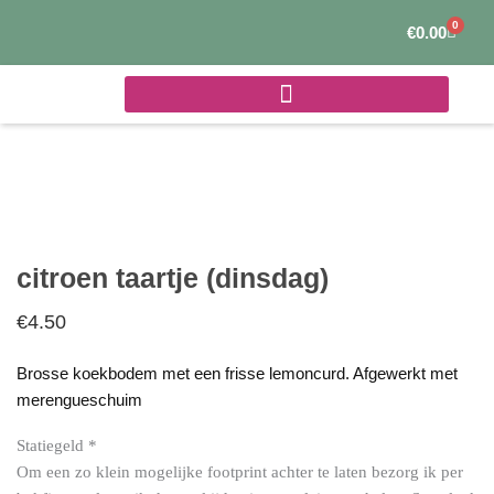
Ga
0
Winke
€
0.00
naar
de
inhoud
citroen taartje (dinsdag)
€
4.50
Brosse koekbodem met een frisse lemoncurd. Afgewerkt met
merengueschuim
Statiegeld
*
Om een zo klein mogelijke footprint achter te laten bezorg ik per
citroen