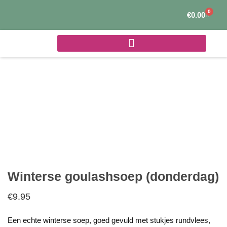
Ga
0
Winke
€
0.00
naar
de
inhoud
Winterse goulashsoep (donderdag)
€
9.95
Een echte winterse soep, goed gevuld met stukjes rundvlees,