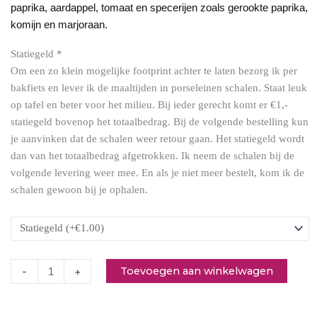
paprika, aardappel, tomaat en specerijen zoals gerookte paprika,
komijn en marjoraan.
Statiegeld
*
Om een zo klein mogelijke footprint achter te laten bezorg ik per
Winterse
bakfiets en lever ik de maaltijden in porseleinen schalen. Staat leuk
goulashsoep
op tafel en beter voor het milieu. Bij ieder gerecht komt er €1,-
(donderdag)
statiegeld bovenop het totaalbedrag. Bij de volgende bestelling kun
aantal
je aanvinken dat de schalen weer retour gaan. Het statiegeld wordt
dan van het totaalbedrag afgetrokken. Ik neem de schalen bij de
volgende levering weer mee. En als je niet meer bestelt, kom ik de
schalen gewoon bij je ophalen.
Toevoegen aan winkelwagen
-
+