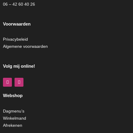
06 – 42 60 40 26
Voorwaarden
Privacybeleid
Algemene voorwaarden
Volg mij online!
F
I
a
n
c
s
e
t
Webshop
b
a
o
g
o
r
k
a
Dagmenu’s
m
Winkelmand
Afrekenen