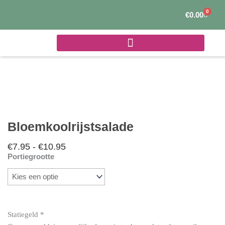
Ga
0
Winke
€
0.00
naar
de
inhoud
Bloemkoolrijstsalade
€
7.95
-
€
10.95
Prijsklasse:
Portiegrootte
€7.95
Bloemkoolrijstsalade
tot
aantal
€10.95
Statiegeld
*