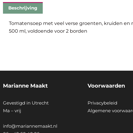
Beschrijving
Tomatensoep met veel verse groenten, kruiden en nat
500 ml, voldoende voor 2 borden
Marianne Maakt
Voorwaarden
Gevestigd in Utrecht
Privacybeleid
Ma – vrij
Algemene voorwaar
info@mariannemaakt.nl