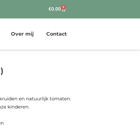
0
Winkelwagen
€
0.00
Over mij
Contact
)
kruiden en natuurlijk tomaten.
nze kinderen.
en