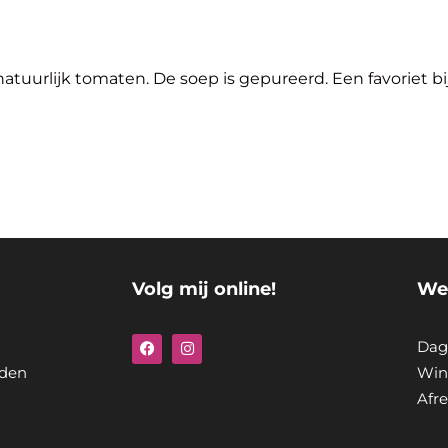
uurlijk tomaten. De soep is gepureerd. Een favoriet bij 
Volg mij online!
We
F
I
Dag
a
n
c
s
den
Win
e
t
Afr
b
a
o
g
o
r
k
a