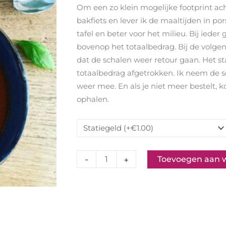
Om een zo klein mogelijke footprint ach
Tomatensoep
bakfiets en lever ik de maaltijden in po
(dinsdag)
tafel en beter voor het milieu. Bij ieder
aantal
bovenop het totaalbedrag. Bij de volge
dat de schalen weer retour gaan. Het s
totaalbedrag afgetrokken. Ik neem de s
weer mee. En als je niet meer bestelt, 
ophalen.
-
+
Toevoegen aan 