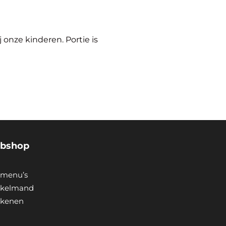
onze kinderen. Portie is
bshop
menu’s
kelmand
ekenen