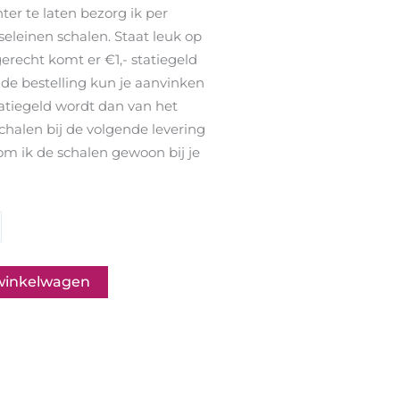
ter te laten bezorg ik per
rseleinen schalen. Staat leuk op
 gerecht komt er €1,- statiegeld
nde bestelling kun je aanvinken
tatiegeld wordt dan van het
chalen bij de volgende levering
kom ik de schalen gewoon bij je
winkelwagen