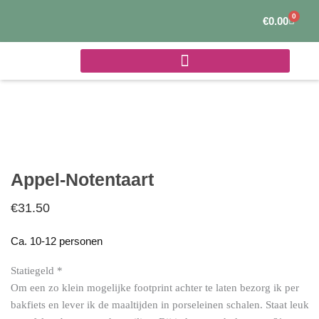
Ga
0
Winke
€
0.00
naar
de
inhoud
Appel-Notentaart
€
31.50
Ca. 10-12 personen
Statiegeld
*
Om een zo klein mogelijke footprint achter te laten bezorg ik per
Appel-
bakfiets en lever ik de maaltijden in porseleinen schalen. Staat leuk
Notentaart