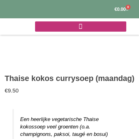
Ga
0
Winke
€
0.00
naar
de
inhoud
Thaise kokos currysoep (maandag)
€
9.50
Een heerlijke vegetarische Thaise
kokossoep veel groenten (o.a.
champignons, paksoi, taugé en bosui)