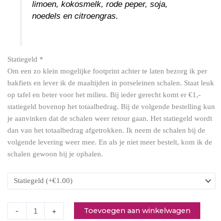
limoen, kokosmelk, rode peper, soja,
noedels en citroengras.
Statiegeld
*
Om een zo klein mogelijke footprint achter te laten bezorg ik per
Thaise
bakfiets en lever ik de maaltijden in porseleinen schalen. Staat leuk
kokos
op tafel en beter voor het milieu. Bij ieder gerecht komt er €1,-
currysoep
statiegeld bovenop het totaalbedrag. Bij de volgende bestelling kun
(maandag)
je aanvinken dat de schalen weer retour gaan. Het statiegeld wordt
aantal
dan van het totaalbedrag afgetrokken. Ik neem de schalen bij de
volgende levering weer mee. En als je niet meer bestelt, kom ik de
schalen gewoon bij je ophalen.
Toevoegen aan winkelwagen
-
+