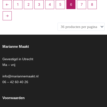
←
1
2
3
4
5
6
7
8
worden
worden
op
op
→
de
de
productpagina
productpagina
Marianne Maakt
Gevestigd in Utrecht
Ma – vrij
info@mariannemaakt.nl
06 – 42 60 40 26
Voorwaarden