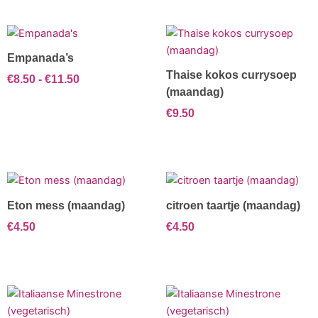
Prijsklasse:
Dit
€8.50
product
Empanada’s
tot
heeft
€11.50
Thaise kokos currysoep
€
8.50
-
€
11.50
meerdere
(maandag)
variaties.
€
9.50
Deze
optie
kan
gekozen
worden
op
Eton mess (maandag)
citroen taartje (maandag)
de
€
4.50
€
4.50
productpagina