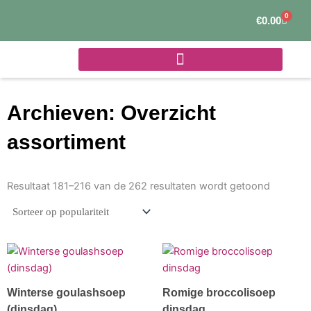
Ga
0
Winke
€
0.00
naar
de
inhoud
Archieven: Overzicht
assortiment
Gesorte
op
Resultaat 181–216 van de 262 resultaten wordt getoond
popularit
Winterse goulashsoep
Romige broccolisoep
(dinsdag)
dinsdag