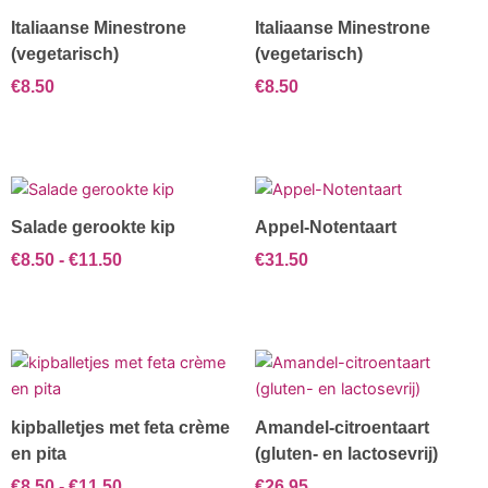
Italiaanse Minestrone
Italiaanse Minestrone
(vegetarisch)
(vegetarisch)
€
8.50
€
8.50
Prijsklasse:
Dit
€8.50
product
Salade gerookte kip
Appel-Notentaart
tot
heeft
€11.50
€
8.50
-
€
11.50
€
31.50
meerdere
variaties.
Deze
optie
Prijsklasse:
Dit
kan
€8.50
product
gekozen
tot
heeft
worden
€11.50
kipballetjes met feta crème
Amandel-citroentaart
meerdere
op
en pita
(gluten- en lactosevrij)
variaties.
de
€
8.50
-
€
11.50
€
26.95