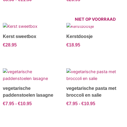
Deze
productpagina
optie
kan
NIET OP VOORRAAD
gekozen
worden
op
Kerst sweetbox
Kerstdoosje
de
€
28.95
€
18.95
productpagina
Prijsklasse:
Prijsklasse:
Dit
Dit
€7.95
€7.95
product
product
tot
tot
heeft
heeft
€10.95
€10.95
vegetarische
vegetarische pasta met
meerdere
meerdere
paddenstoelen lasagne
broccoli en salie
variaties.
variaties.
€
7.95
-
€
10.95
€
7.95
-
€
10.95
Deze
Deze
optie
optie
kan
kan
gekozen
gekozen