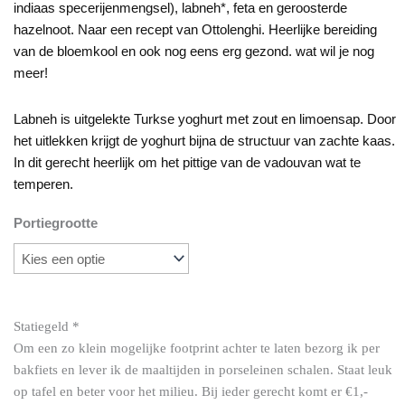
indiaas specerijenmengsel), labneh*, feta en geroosterde
€10.95
hazelnoot. Naar een recept van Ottolenghi. Heerlijke bereiding
van de bloemkool en ook nog eens erg gezond. wat wil je nog
meer!
Labneh is uitgelekte Turkse yoghurt met zout en limoensap. Door
het uitlekken krijgt de yoghurt bijna de structuur van zachte kaas.
In dit gerecht heerlijk om het pittige van de vadouvan wat te
temperen.
Portiegrootte
Geroosterde
vadouvan
bloemkoolsalade
met
Statiegeld
*
labneh
Om een zo klein mogelijke footprint achter te laten bezorg ik per
en
bakfiets en lever ik de maaltijden in porseleinen schalen. Staat leuk
flatbread
op tafel en beter voor het milieu. Bij ieder gerecht komt er €1,-
aantal