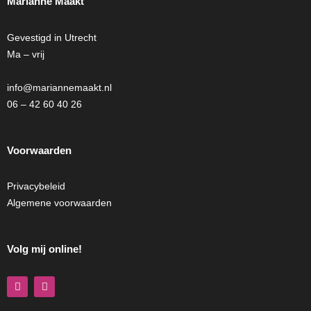
Marianne Maakt
Gevestigd in Utrecht
Ma – vrij
info@mariannemaakt.nl
06 – 42 60 40 26
Voorwaarden
Privacybeleid
Algemene voorwaarden
Volg mij online!
F
I
a
n
c
s