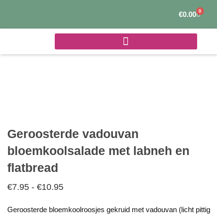
Ga
0
Winke
€
0.00
naar
de
inhoud
Geroosterde vadouvan
bloemkoolsalade met labneh en
flatbread
€
7.95
-
€
10.95
Prijsklasse:
€7.95
Geroosterde bloemkoolroosjes gekruid met vadouvan (licht pittig
tot