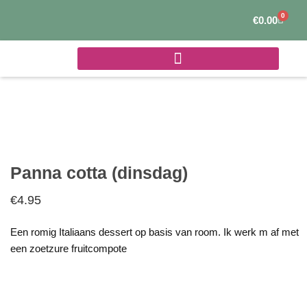
Ga
0
Winke
€
0.00
naar
de
inhoud
Panna cotta (dinsdag)
€
4.95
Een romig Italiaans dessert op basis van room. Ik werk m af met
een zoetzure fruitcompote