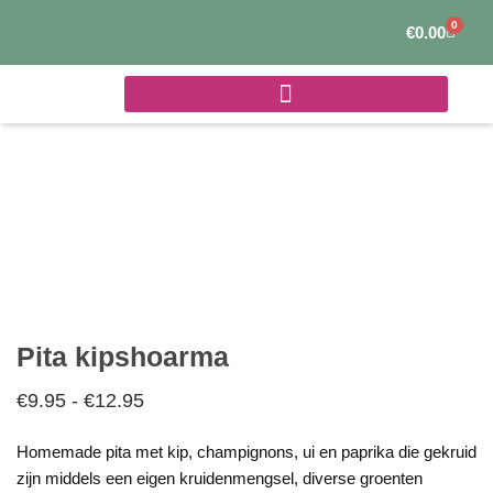
Ga
0
Winke
€
0.00
naar
de
inhoud
Pita kipshoarma
€
9.95
-
€
12.95
Prijsklasse:
€9.95
Homemade pita met kip, champignons, ui en paprika die gekruid
tot
zijn middels een eigen kruidenmengsel, diverse groenten
€12.95