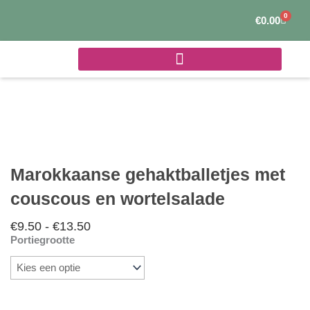
Ga
0
Winke
€
0.00
naar
de
inhoud
Marokkaanse gehaktballetjes met
couscous en wortelsalade
€
9.50
-
€
13.50
Prijsklasse:
Portiegrootte
€9.50
Marokkaanse
tot
gehaktballetjes
€13.50
met
couscous