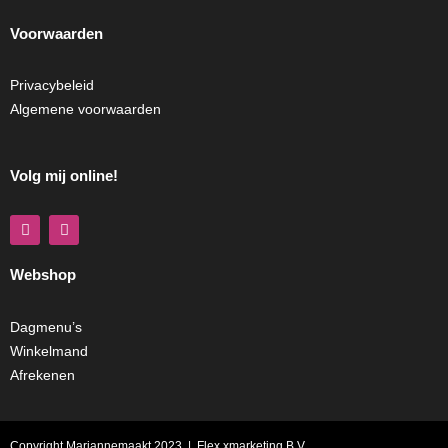
Voorwaarden
Privacybeleid
Algemene voorwaarden
Volg mij online!
F
I
a
n
c
s
e
t
Webshop
b
a
o
g
o
r
k
a
Dagmenu’s
m
Winkelmand
Afrekenen
Copyright Mariannemaakt 2023 |
Flex
xmarketing B.V.