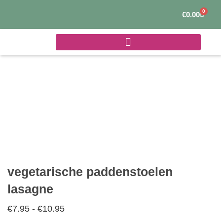
Ga
0
Winke
€
0.00
naar
de
inhoud
vegetarische paddenstoelen
lasagne
€
7.95
-
€
10.95
Prijsklasse: