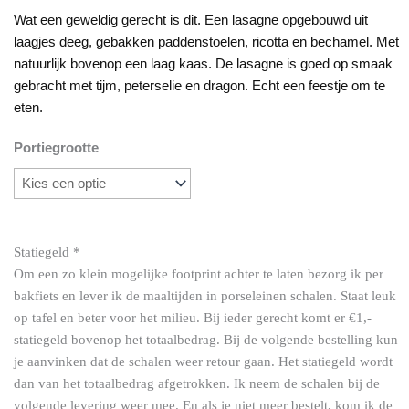
€7.95
Wat een geweldig gerecht is dit. Een lasagne opgebouwd uit
tot
laagjes deeg, gebakken paddenstoelen, ricotta en bechamel. Met
€10.95
natuurlijk bovenop een laag kaas. De lasagne is goed op smaak
gebracht met tijm, peterselie en dragon. Echt een feestje om te
eten.
Portiegrootte
vegetarische
paddenstoelen
lasagne
aantal
Statiegeld
*
Om een zo klein mogelijke footprint achter te laten bezorg ik per
bakfiets en lever ik de maaltijden in porseleinen schalen. Staat leuk
op tafel en beter voor het milieu. Bij ieder gerecht komt er €1,-
statiegeld bovenop het totaalbedrag. Bij de volgende bestelling kun
je aanvinken dat de schalen weer retour gaan. Het statiegeld wordt
dan van het totaalbedrag afgetrokken. Ik neem de schalen bij de
volgende levering weer mee. En als je niet meer bestelt, kom ik de