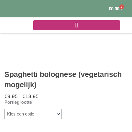
Ga
0
Winke
€
0.00
naar
de
inhoud
Spaghetti bolognese (vegetarisch
mogelijk)
€
9.95
-
€
13.95
Prijsklasse:
Portiegrootte
€9.95
Spaghetti
tot
bolognese
€13.95
(vegetarisch
mogelijk)