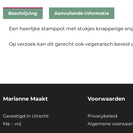
Beschrijving
Aanvullende informatie
Een heerlijke stamppot met stukjes knapperige sni
Op verzoek kan dit gerecht ook vegetarisch bereid 
Marianne Maakt
Voorwaarden
Gevestigd in Utrecht
Privacybeleid
Ma – vrij
Algemene voorwaar