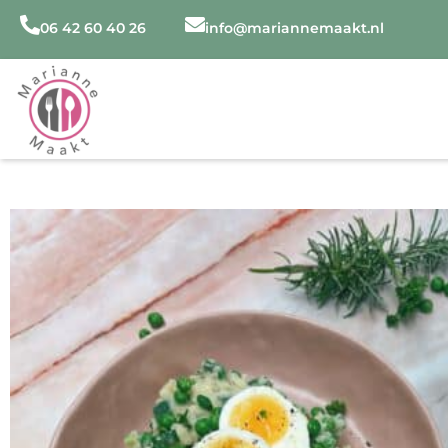
Ga
06 42 60 40 26
info@mariannemaakt.nl
naar
de
inhoud