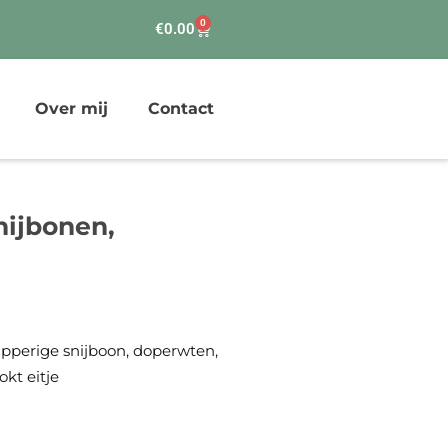
0
Winkelwagen
€
0.00
Over mij
Contact
nijbonen,
pperige snijboon, doperwten,
kt eitje