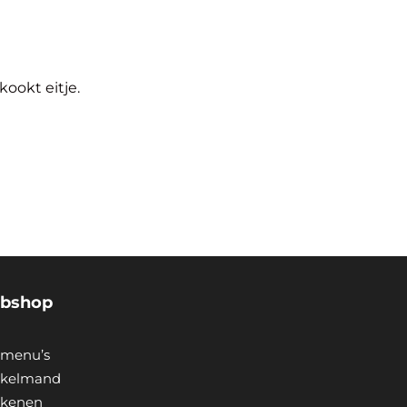
ookt eitje.
bshop
menu’s
kelmand
ekenen