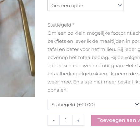
Lente
stamppot
met
snijbonen,
Statiegeld
*
doperwten
Om een zo klein mogelijke footprint ach
en
bakfiets en lever ik de maaltijden in po
ei
tafel en beter voor het milieu. Bij ieder
aantal
bovenop het totaalbedrag. Bij de volge
dat de schalen weer retour gaan. Het s
totaalbedrag afgetrokken. Ik neem de s
weer mee. En als je niet meer bestelt, 
ophalen.
-
+
Toevoegen aan 