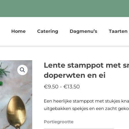
Home
Catering
Dagmenu’s
Taarten
Lente stamppot met s
doperwten en ei
€
9.50
-
€
13.50
Prijsklasse:
€9.50
Een heerlijke stamppot met stukjes kna
tot
uitgebakken spekjes en een zacht gekoo
€13.50
Portiegrootte