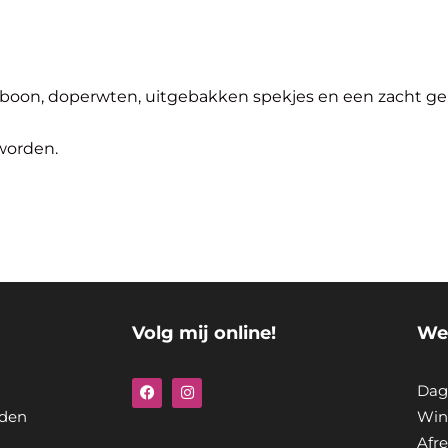
jboon, doperwten, uitgebakken spekjes en een zacht gek
worden.
Volg mij online!
We
F
I
Dag
a
n
c
s
den
Win
e
t
Afr
b
a