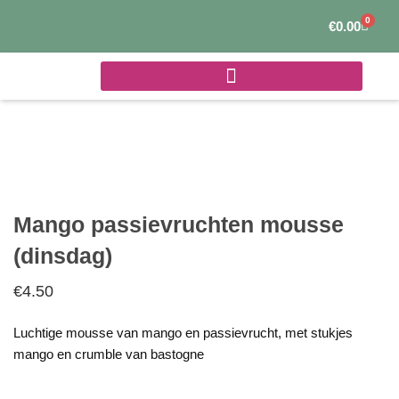
Ga
0
Winke
€
0.00
naar
de
inhoud
Mango passievruchten mousse
(dinsdag)
€
4.50
Luchtige mousse van mango en passievrucht, met stukjes
mango en crumble van bastogne