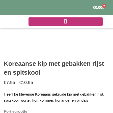
Ga
0
Winke
€
0.00
naar
de
inhoud
Koreaanse kip met gebakken rijst
en spitskool
€
7.95
-
€
10.95
Prijsklasse:
€7.95
Heerlijke kleverige Koreaans gekruide kip met gebakken rijst,
tot
spitskool, wortel, komkommer, koriander en pinda’s
€10.95
Portiegrootte