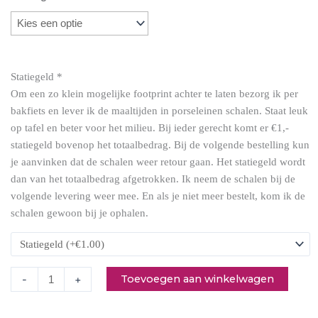
Koreaanse
kip
met
gebakken
Statiegeld
*
rijst
Om een zo klein mogelijke footprint achter te laten bezorg ik per
en
bakfiets en lever ik de maaltijden in porseleinen schalen. Staat leuk
spitskool
op tafel en beter voor het milieu. Bij ieder gerecht komt er €1,-
aantal
statiegeld bovenop het totaalbedrag. Bij de volgende bestelling kun
je aanvinken dat de schalen weer retour gaan. Het statiegeld wordt
dan van het totaalbedrag afgetrokken. Ik neem de schalen bij de
volgende levering weer mee. En als je niet meer bestelt, kom ik de
schalen gewoon bij je ophalen.
Toevoegen aan winkelwagen
-
+