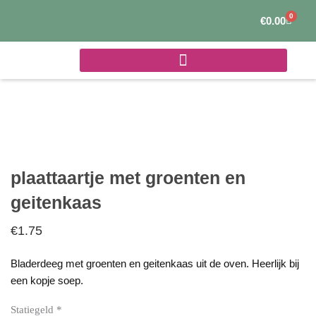
Ga
0
Winke
€
0.00
naar
de
inhoud
plaattaartje met groenten en
geitenkaas
€
1.75
Bladerdeeg met groenten en geitenkaas uit de oven. Heerlijk bij
een kopje soep.
Statiegeld
*