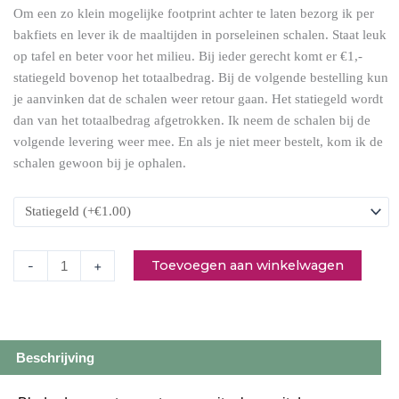
Om een zo klein mogelijke footprint achter te laten bezorg ik per
plaattaartje
bakfiets en lever ik de maaltijden in porseleinen schalen. Staat leuk
met
op tafel en beter voor het milieu. Bij ieder gerecht komt er €1,-
groenten
statiegeld bovenop het totaalbedrag. Bij de volgende bestelling kun
en
je aanvinken dat de schalen weer retour gaan. Het statiegeld wordt
geitenkaas
dan van het totaalbedrag afgetrokken. Ik neem de schalen bij de
aantal
volgende levering weer mee. En als je niet meer bestelt, kom ik de
schalen gewoon bij je ophalen.
Toevoegen aan winkelwagen
-
+
Beschrijving