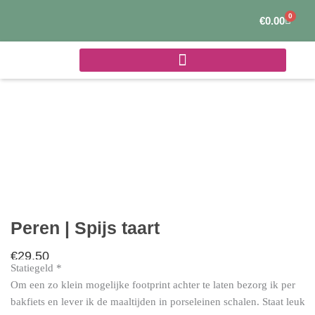
Ga
0
Winke
€
0.00
naar
de
inhoud
Peren | Spijs taart
€
29.50
Statiegeld
*
Om een zo klein mogelijke footprint achter te laten bezorg ik per
Peren
bakfiets en lever ik de maaltijden in porseleinen schalen. Staat leuk
|