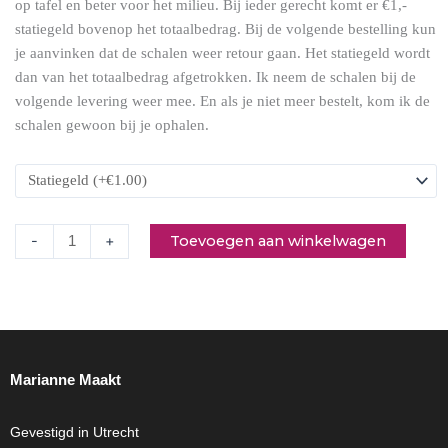
op tafel en beter voor het milieu. Bij ieder gerecht komt er €1,-
Spijs
statiegeld bovenop het totaalbedrag. Bij de volgende bestelling kun
taart
je aanvinken dat de schalen weer retour gaan. Het statiegeld wordt
aantal
dan van het totaalbedrag afgetrokken. Ik neem de schalen bij de
volgende levering weer mee. En als je niet meer bestelt, kom ik de
schalen gewoon bij je ophalen.
Toevoegen aan winkelwagen
-
+
Marianne Maakt
Gevestigd in Utrecht