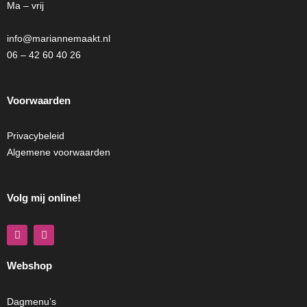
Ma – vrij
info@mariannemaakt.nl
06 – 42 60 40 26
Voorwaarden
Privacybeleid
Algemene voorwaarden
Volg mij online!
F
I
a
n
c
s
e
t
Webshop
b
a
o
g
o
r
k
a
Dagmenu’s