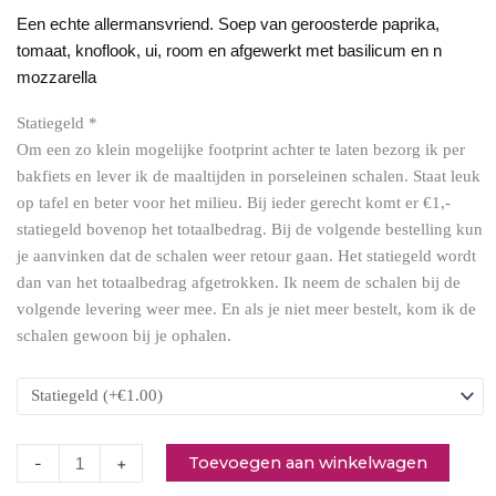
Een echte allermansvriend. Soep van geroosterde paprika,
tomaat, knoflook, ui, room en afgewerkt met basilicum en n
mozzarella
Statiegeld
*
Om een zo klein mogelijke footprint achter te laten bezorg ik per
Geroosterde
bakfiets en lever ik de maaltijden in porseleinen schalen. Staat leuk
paprikasoep
op tafel en beter voor het milieu. Bij ieder gerecht komt er €1,-
(donderdag)
statiegeld bovenop het totaalbedrag. Bij de volgende bestelling kun
aantal
je aanvinken dat de schalen weer retour gaan. Het statiegeld wordt
dan van het totaalbedrag afgetrokken. Ik neem de schalen bij de
volgende levering weer mee. En als je niet meer bestelt, kom ik de
schalen gewoon bij je ophalen.
Toevoegen aan winkelwagen
-
+