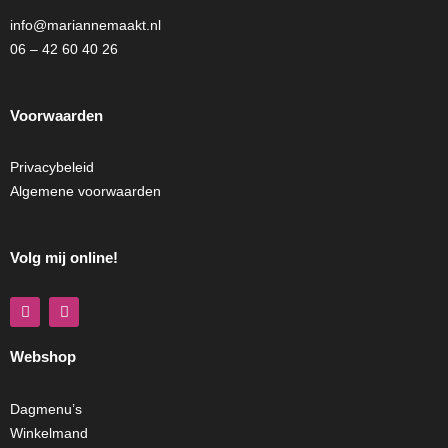
info@mariannemaakt.nl
06 – 42 60 40 26
Voorwaarden
Privacybeleid
Algemene voorwaarden
Volg mij online!
F
I
a
n
c
s
e
t
Webshop
b
a
o
g
o
r
k
a
Dagmenu’s
m
Winkelmand