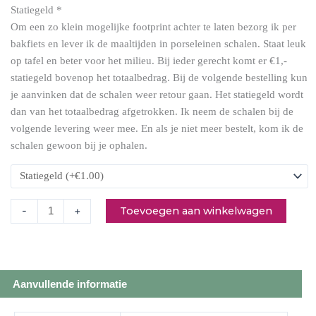
Statiegeld
*
zure
Om een zo klein mogelijke footprint achter te laten bezorg ik per
room
bakfiets en lever ik de maaltijden in porseleinen schalen. Staat leuk
en
op tafel en beter voor het milieu. Bij ieder gerecht komt er €1,-
salsa
statiegeld bovenop het totaalbedrag. Bij de volgende bestelling kun
aantal
je aanvinken dat de schalen weer retour gaan. Het statiegeld wordt
dan van het totaalbedrag afgetrokken. Ik neem de schalen bij de
volgende levering weer mee. En als je niet meer bestelt, kom ik de
schalen gewoon bij je ophalen.
Toevoegen aan winkelwagen
-
+
Aanvullende informatie