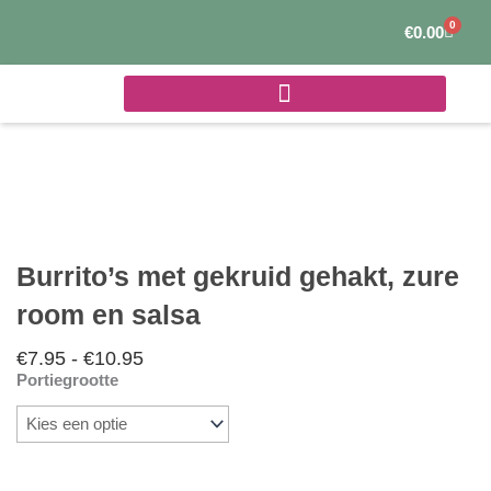
Ga
0
Winke
€
0.00
naar
de
inhoud
Burrito’s met gekruid gehakt, zure
room en salsa
€
7.95
-
€
10.95
Prijsklasse:
Portiegrootte
€7.95
Burrito's
tot
met
€10.95
gekruid
gehakt,