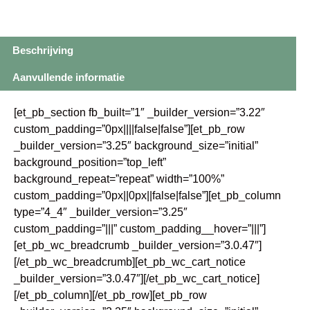
Beschrijving
Aanvullende informatie
[et_pb_section fb_built=”1″ _builder_version=”3.22″
custom_padding=”0px||||false|false”][et_pb_row
_builder_version=”3.25″ background_size=”initial”
background_position=”top_left”
background_repeat=”repeat” width=”100%”
custom_padding=”0px||0px||false|false”][et_pb_column
type=”4_4″ _builder_version=”3.25″
custom_padding=”|||” custom_padding__hover=”|||”]
[et_pb_wc_breadcrumb _builder_version=”3.0.47″]
[/et_pb_wc_breadcrumb][et_pb_wc_cart_notice
_builder_version=”3.0.47″][/et_pb_wc_cart_notice]
[/et_pb_column][/et_pb_row][et_pb_row