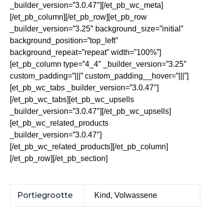
_builder_version=”3.0.47″][/et_pb_wc_meta]
[/et_pb_column][/et_pb_row][et_pb_row
_builder_version=”3.25″ background_size=”initial”
background_position=”top_left”
background_repeat=”repeat” width=”100%”]
[et_pb_column type=”4_4″ _builder_version=”3.25″
custom_padding=”|||” custom_padding__hover=”|||”]
[et_pb_wc_tabs _builder_version=”3.0.47″]
[/et_pb_wc_tabs][et_pb_wc_upsells
_builder_version=”3.0.47″][/et_pb_wc_upsells]
[et_pb_wc_related_products
_builder_version=”3.0.47″]
[/et_pb_wc_related_products][/et_pb_column]
[/et_pb_row][/et_pb_section]
Portiegrootte
Kind, Volwassene