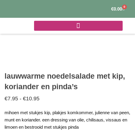
Ga
0
Winke
€
0.00
naar
de
inhoud
lauwwarme noedelsalade met kip,
koriander en pinda’s
€
7.95
-
€
10.95
Prijsklasse:
€7.95
mihoen met stukjes kip, plakjes komkommer, julienne van peen,
tot
munt en koriander. een dressing van olie, chilisaus, vissaus en
€10.95
limoen en bestrooid met stukjes pinda