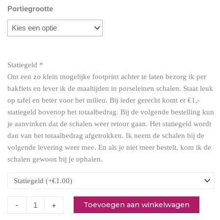
Portiegrootte
lauwwarme
noedelsalade
met
kip,
Statiegeld
*
koriander
Om een zo klein mogelijke footprint achter te laten bezorg ik per
en
bakfiets en lever ik de maaltijden in porseleinen schalen. Staat leuk
pinda's
op tafel en beter voor het milieu. Bij ieder gerecht komt er €1,-
aantal
statiegeld bovenop het totaalbedrag. Bij de volgende bestelling kun
je aanvinken dat de schalen weer retour gaan. Het statiegeld wordt
dan van het totaalbedrag afgetrokken. Ik neem de schalen bij de
volgende levering weer mee. En als je niet meer bestelt, kom ik de
schalen gewoon bij je ophalen.
Toevoegen aan winkelwagen
-
+