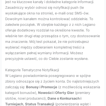
jest na kluczowe kanały i dokładne kategorie informacji.
Zasadniczy wybór odnosi się notyfikacji push (te
wyskakujące okna na stronie), e-maili oraz SMS-ów.
Dowolnym kanałem można kontrolować oddzielnie. To
zaledwie początek. W obrębie każdego z z nich Legiano
oferuje dodatkowy rozdział na określone kwestie. To
właśnie ten drugi etap przesądza o tym, czy dostosowanie
ma znaczenie. Mój test pokazał, że nie potrzebujesz
wybierać między odbieraniem kompletnej treści a
wyłączaniem pełnej wymiany informacji. Możesz
precyzyjnie ustawić, co do Ciebie zostanie wysłane.
Kategorie Tematyczne Notyfikacji
W Legiano powiadomienia posegregowano w spójne
zbiory odnoszące się z życiem konta. Do najistotniejszych
zaliczają się:
Bonusy i Promocje
(z możliwością wskazania
kategorii bonusów),
Nowości i Oferty Gier
(premiery
slotów, nowi producenci),
Dane o Konkursach i
Turniejach
,
Status Transakcji
(potwierdzenia wpłat i