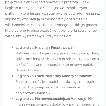
połączenie głębokiej personalizacji z prostotą. Gdzie
Legiano trochę odstaje? Od najnowocześniejszych
platform, które testują już sugerowanie powiadomień przez
algorytmy czy oferują harmonogramy dostarczania
wiadomości. Mimo to, dla przeciętnego polskiego gracza,
który po prostu chce przejąć kontrolę, oferta Legiano jest
więcej niż wystarczająca i trzyma poziom.
Legiano vs. Kasyna z Podstawowymi
Ustawieniami:
Legiano wygrywa bez dyskusji. Tam,
gdzie inne kasyna dają tylko przełącznik „newsletter
tak/nie”, Legiano proponuje szczegółowy podział na
dziesiątki kategorii.
Legiano vs. Duże Platformy Międzynarodowe:
Funkcjonalność jest podobna, ale Legiano często
ma bardziej przejrzysty i konsekwentnie
spolszczony interfejs.
Legiano vs. Najnowocześniejsze Aplikacje:
Nie ma
mu zaawansowanych dodatków jak harmonogramy