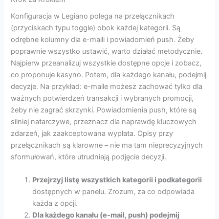
Konfiguracja w Legiano polega na przełącznikach
(przyciskach typu toggle) obok każdej kategorii. Są
odrębne kolumny dla e-maili i powiadomień push. Żeby
poprawnie wszystko ustawić, warto działać metodycznie.
Najpierw przeanalizuj wszystkie dostępne opcje i zobacz,
co proponuje kasyno. Potem, dla każdego kanału, podejmij
decyzje. Na przykład: e-maile możesz zachować tylko dla
ważnych potwierdzeń transakcji i wybranych promocji,
żeby nie zagrać skrzynki. Powiadomienia push, które są
silniej natarczywe, przeznacz dla naprawdę kluczowych
zdarzeń, jak zaakceptowana wypłata. Opisy przy
przełącznikach są klarowne – nie ma tam nieprecyzyjnych
sformułowań, które utrudniają podjęcie decyzji.
Przejrzyj listę wszystkich kategorii i podkategorii
dostępnych w panelu. Zrozum, za co odpowiada
każda z opcji.
Dla każdego kanału (e-mail, push) podejmij