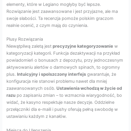
elementy, które w Legiano mogłyby być lepsze.
Rozwiązanie jest zaawansowane i jest przyjazne, ale ma
swoje słabości. Ta recenzja pomoże polskim graczom
realnie ocenić, z czym mają do czynienia.
Plusy Rozwiązania
Niewątpliwą zaletą jest
precyzyjne kategoryzowanie
w
kategoryzacji kategorii. Funkcja dezaktywacji na przykład
powiadomień o bonusach z depozytu, przy jednoczesnym
aktywowaniu alertów o darmowych spinach, to ogromny
plus.
Intuicyjny i spolszczony interfejs
gwarantuje, że
konfiguracja nie stanowi problemu nawet dla mniej
zaawansowanych osób.
Ustawienia wchodzą w życie od
razu
po zapisaniu zmian – to wzmacnia wiarygodność, bo
widać, że kasyno respektuje nasze decyzje. Oddzielne
przełączniki dla e-maili i pushy oferują pełną swobodę w
ustawianiu każdym z kanałów.
Miejsca do Ulepszenia