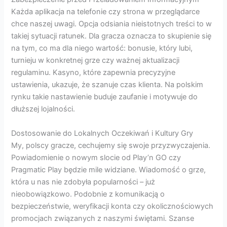
Każda aplikacja na telefonie czy strona w przeglądarce
chce naszej uwagi. Opcja odsiania nieistotnych treści to w
takiej sytuacji ratunek. Dla gracza oznacza to skupienie się
na tym, co ma dla niego wartość: bonusie, który lubi,
turnieju w konkretnej grze czy ważnej aktualizacji
regulaminu. Kasyno, które zapewnia precyzyjne
ustawienia, ukazuje, że szanuje czas klienta. Na polskim
rynku takie nastawienie buduje zaufanie i motywuje do
dłuższej lojalności.
Dostosowanie do Lokalnych Oczekiwań i Kultury Gry
My, polscy gracze, cechujemy się swoje przyzwyczajenia.
Powiadomienie o nowym slocie od Play’n GO czy
Pragmatic Play będzie mile widziane. Wiadomość o grze,
która u nas nie zdobyła popularności – już
nieobowiązkowo. Podobnie z komunikacją o
bezpieczeństwie, weryfikacji konta czy okolicznościowych
promocjach związanych z naszymi świętami. Szanse