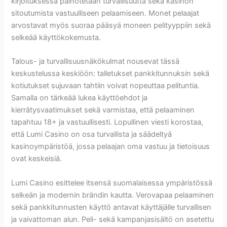
kirjoituksessa painotetaan turvallisuutta sekä kasinon
sitoutumista vastuulliseen pelaamiseen. Monet pelaajat
arvostavat myös suoraa pääsyä moneen pelityyppiin sekä
selkeää käyttökokemusta.
Talous- ja turvallisuusnäkökulmat nousevat tässä
keskustelussa keskiöön: talletukset pankkitunnuksin sekä
kotiutukset sujuvaan tahtiin voivat nopeuttaa pelituntia.
Samalla on tärkeää lukea käyttöehdot ja
kierrätysvaatimukset sekä varmistaa, että pelaaminen
tapahtuu 18+ ja vastuullisesti. Lopullinen viesti korostaa,
että Lumi Casino on osa turvallista ja säädeltyä
kasinoympäristöä, jossa pelaajan oma vastuu ja tietoisuus
ovat keskeisiä.
Lumi Casino esittelee itsensä suomalaisessa ympäristössä
selkeän ja modernin brändin kautta. Verovapaa pelaaminen
sekä pankkitunnusten käyttö antavat käyttäjälle turvallisen
ja vaivattoman alun. Peli- sekä kampanjasisältö on asetettu