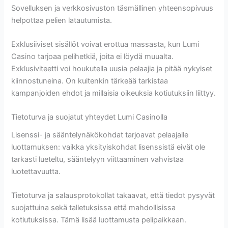
Sovelluksen ja verkkosivuston täsmällinen yhteensopivuus
helpottaa pelien latautumista.
Exklusiiviset sisällöt voivat erottua massasta, kun Lumi
Casino tarjoaa pelihetkiä, joita ei löydä muualta.
Exklusiviteetti voi houkutella uusia pelaajia ja pitää nykyiset
kiinnostuneina. On kuitenkin tärkeää tarkistaa
kampanjoiden ehdot ja millaisia oikeuksia kotiutuksiin liittyy.
Tietoturva ja suojatut yhteydet Lumi Casinolla
Lisenssi- ja sääntelynäkökohdat tarjoavat pelaajalle
luottamuksen: vaikka yksityiskohdat lisenssistä eivät ole
tarkasti lueteltu, sääntelyyn viittaaminen vahvistaa
luotettavuutta.
Tietoturva ja salausprotokollat takaavat, että tiedot pysyvät
suojattuina sekä talletuksissa että mahdollisissa
kotiutuksissa. Tämä lisää luottamusta pelipaikkaan.