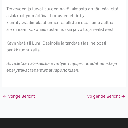
Terveyden ja turvallisuuden näkökulmasta on tärkeää, että
asiakkaat ymmärtävät bonusten ehdot ja
kierrätysvaatimukset ennen osallistumista. Tämä auttaa
arvioimaan kokonaiskustannuksia ja voittoja realistisesti.
Käynnistä tili Lumi Casinolle ja tarkista tilasi helposti
pankkitunnuksilla.
Sovelletaan alaikäisiltä evättyjen rajojen noudattamista ja
epäilyttävät tapahtumat raportoidaan.
←
Vorige Bericht
Volgende Bericht
→