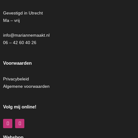
Gevestigd in Utrecht
Ma – vrij
info@mariannemaakt.nl
06 – 42 60 40 26
Voorwaarden
Privacybeleid
Algemene voorwaarden
Volg mij online!
F
I
a
n
c
s
e
t
Webshop