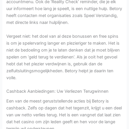
accountmenu. Ook de ‘Reality Check’ reminder, die je elk
uur informeert hoe lang je speelt, is een nuttige hulp. Betory
heeft contacten met organisaties zoals Speel Verstandig,
met directe links naar hulplijnen.
Vergeet niet: het doel van al deze bonussen en free spins
is om je spelervaring langer en plezieriger te maken. Het is
niet de bedoeling om je te laten denken dat je moet blijven
spelen om ‘geld terug te verdienen’. Als je ooit het gevoel
hebt dat het plezier verdwijnen is, gebruik dan de
zelfuitsluitingsmogelijkheden. Betory helpt je daarin ten
volle.
Cashback Aanbiedingen: Uw Verliezen Terugwinnen
Een van de meest geruststellende acties bij Betory is
cashback. Zelfs op dagen dat het tegenzit, krijgt u een deel
van uw netto verlies terug. Het is een vangnet dat laat zien
dat het casino om zijn leden geeft en hen voor de lange
termijn wil ondersteunen.