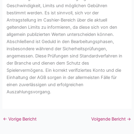
Geschwindigkeit, Limits und möglichen Gebühren
bestimmt werden. Es ist sinnvoll, sich vor der
Antragstellung im Cashier-Bereich über die aktuell
geltenden Limits zu informieren, da diese sich von den
allgemein publizierten Werten unterscheiden können.
Abschließend ist Geduld in den Bearbeitungsphasen,
insbesondere während der Sicherheitsprüfungen,
angemessen. Diese Prüfungen sind Standardverfahren in
der Branche und dienen dem Schutz des
Spielervermögens. Ein korrekt verifiziertes Konto und die
Einhaltung der AGB sorgen in der allermeisten Fälle für
einen zuverlässigen und erfolgreichen
Auszahlungsvorgang.
←
Vorige Bericht
Volgende Bericht
→