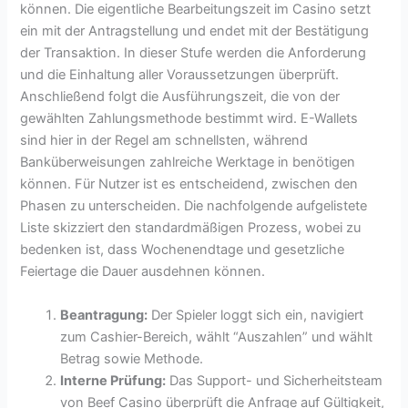
können. Die eigentliche Bearbeitungszeit im Casino setzt
ein mit der Antragstellung und endet mit der Bestätigung
der Transaktion. In dieser Stufe werden die Anforderung
und die Einhaltung aller Voraussetzungen überprüft.
Anschließend folgt die Ausführungszeit, die von der
gewählten Zahlungsmethode bestimmt wird. E-Wallets
sind hier in der Regel am schnellsten, während
Banküberweisungen zahlreiche Werktage in benötigen
können. Für Nutzer ist es entscheidend, zwischen den
Phasen zu unterscheiden. Die nachfolgende aufgelistete
Liste skizziert den standardmäßigen Prozess, wobei zu
bedenken ist, dass Wochenendtage und gesetzliche
Feiertage die Dauer ausdehnen können.
Beantragung:
Der Spieler loggt sich ein, navigiert
zum Cashier-Bereich, wählt “Auszahlen” und wählt
Betrag sowie Methode.
Interne Prüfung:
Das Support- und Sicherheitsteam
von Beef Casino überprüft die Anfrage auf Gültigkeit,