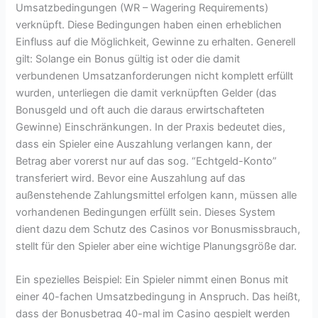
Umsatzbedingungen (WR – Wagering Requirements)
verknüpft. Diese Bedingungen haben einen erheblichen
Einfluss auf die Möglichkeit, Gewinne zu erhalten. Generell
gilt: Solange ein Bonus gültig ist oder die damit
verbundenen Umsatzanforderungen nicht komplett erfüllt
wurden, unterliegen die damit verknüpften Gelder (das
Bonusgeld und oft auch die daraus erwirtschafteten
Gewinne) Einschränkungen. In der Praxis bedeutet dies,
dass ein Spieler eine Auszahlung verlangen kann, der
Betrag aber vorerst nur auf das sog. “Echtgeld-Konto”
transferiert wird. Bevor eine Auszahlung auf das
außenstehende Zahlungsmittel erfolgen kann, müssen alle
vorhandenen Bedingungen erfüllt sein. Dieses System
dient dazu dem Schutz des Casinos vor Bonusmissbrauch,
stellt für den Spieler aber eine wichtige Planungsgröße dar.
Ein spezielles Beispiel: Ein Spieler nimmt einen Bonus mit
einer 40-fachen Umsatzbedingung in Anspruch. Das heißt,
dass der Bonusbetrag 40-mal im Casino gespielt werden