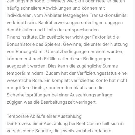
Zahlungsmethode. E-Wallets wie Skrill oder Neteller bieten
häufig schnellere Abwicklungen und können mit
individuellen, vom Anbieter festgelegten Transaktionslimits
verknüpft sein. Banküberweisungen unterliegen dagegen
den Abläufen und Limits der entsprechenden
Finanzinstitute. Ein zusätzlicher wichtiger Faktor ist die
Bonushistorie des Spielers. Gewinne, die unter der Nutzung
von Bonusgeld mit Umsatzbedingungen erreicht wurden,
können erst nach Erfüllen aller dieser Bedingungen
ausgezahlt werden. Dies kann die zugängliche Summe
temporär mindern. Zudem hat der Verifizierungsstatus eine
wesentliche Rolle. Ein komplett verifiziertes Konto hat nicht
nur größere Limits, sondern durchläuft auch die
Sicherheitsprüfungen bei einer Auszahlungsanfrage
zügiger, was die Bearbeitungszeit verringert.
Temporäre Abläufe einer Auszahlung
Der Prozess einer Auszahlung bei Beef Casino teilt sich in
verschiedene Schritte, die jeweils variabel andauern