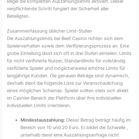
Regel die kompletten Auszahlungslimits aktiviert. Dieser
verpflichtende Schritt fungiert der Sicherheit aller
Beteiligten.
Zusammenfassung üblicher Limit-Stufen
Die Auszahlungslimits bei Beef Casino richten sich dem
Spielerverhalten sowie dem Verifizierungsprozess an. Eine
grobe Einteilung lässt sich oft in drei Stufen einteilen: Limits
für nicht verifizierte Nutzer, Standardlimits für vollständig
verifizierte Spieler und möglicherweise erhöhte Limits für
langjährige Kunden. Die genauen Beträge sind dynamisch,
deshalb dient die folgende Liste zur Veranschaulichung
eines möglichen Schemas. Spieler sollten stets sich direkt
im Cashier-Bereich der Plattform über ihre individuellen
individuellen Limits orientieren.
Mindestauszahlung:
Dieser Betrag beträgt häufig im
Bereich von 10 und 20 Euro. Er bildet die Schwelle ,
unterhalb derer eine Auszahlungsanfrage nicht