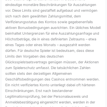
eindeutige monetäre Beschränkungen für Auszahlungen
vor. Diese Limits sind gestaffelt aufgebaut und vermögen
sich nach dem gewählten Zahlungsmittel, dem
Verifizierungsstatus des Kontos sowie gegebenenfalls
aktiven Bonusbedingungen ausrichten. Ein übliches Modell
beinhaltet Untergrenzen für eine Auszahlungsanfrage und
Höchstbeträge, die in eines definierten Zeitraums – etwa
eines Tages oder eines Monats – ausgezahlt werden
dürfen. Für deutsche Spieler ist bedeutsam, dass diese
Limits den Vorgaben des deutschen
Glücksspielstaatsvertrags genügen müssen, der Aktionen
zum Spielerschutz umfasst. Die tatsächlichen Zahlen
sollten stets den derzeitigen Allgemeinen
Geschäftsbedingungen des Casinos entnommen werden.
Ein nicht verifiziertes Konto unterliegt dabei oft härteren
Einschränkungen. Erst nach bestandener
Legitimationsprüfung, bei der Personalausweis und
Anmeldebestätigung eingereicht werden, werden in der