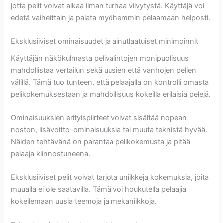
jotta pelit voivat alkaa ilman turhaa viivytystä. Käyttäjä voi
edetä vaiheittain ja palata myöhemmin pelaamaan helposti.
Eksklusiiviset ominaisuudet ja ainutlaatuiset minimoinnit
Käyttäjän näkökulmasta pelivalintojen monipuolisuus
mahdollistaa vertailun sekä uusien että vanhojen pelien
välillä. Tämä tuo tunteen, että pelaajalla on kontrolli omasta
pelikokemuksestaan ja mahdollisuus kokeilla erilaisia pelejä.
Ominaisuuksien erityispiirteet voivat sisältää nopean
noston, lisävoitto-ominaisuuksia tai muuta teknistä hyvää.
Näiden tehtävänä on parantaa pelikokemusta ja pitää
pelaaja kiinnostuneena.
Eksklusiiviset pelit voivat tarjota uniikkeja kokemuksia, joita
muualla ei ole saatavilla. Tämä voi houkutella pelaajia
kokeilemaan uusia teemoja ja mekaniikkoja.