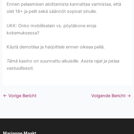
Ennen pelaamisen aloittamista kannattaa varmistaa, että
olet 18+ ja pelit sekä säännöt sopivat sinulle.
UKK: Onko mobiiliselain vs. pöytäkone eroja
kokemuksessa?
Käytä demotilaa ja harjoittele ennen oikeaa peliä.
Tämä kasino on suunnattu aikuisille. Aseta rajat ja pelaa
vastuullisesti.
←
Vorige Bericht
Volgende Bericht
→
Marianne Maakt