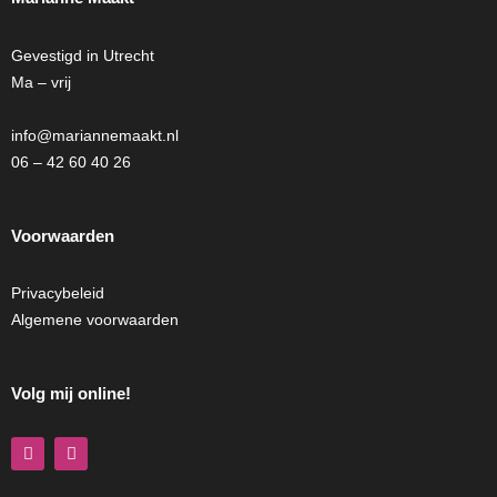
Gevestigd in Utrecht
Ma – vrij
info@mariannemaakt.nl
06 – 42 60 40 26
Voorwaarden
Privacybeleid
Algemene voorwaarden
Volg mij online!
F
I
a
n
c
s
e
t