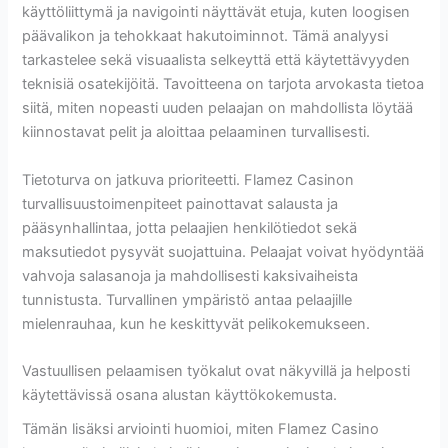
käyttöliittymä ja navigointi näyttävät etuja, kuten loogisen
päävalikon ja tehokkaat hakutoiminnot. Tämä analyysi
tarkastelee sekä visuaalista selkeyttä että käytettävyyden
teknisiä osatekijöitä. Tavoitteena on tarjota arvokasta tietoa
siitä, miten nopeasti uuden pelaajan on mahdollista löytää
kiinnostavat pelit ja aloittaa pelaaminen turvallisesti.
Tietoturva on jatkuva prioriteetti. Flamez Casinon
turvallisuustoimenpiteet painottavat salausta ja
pääsynhallintaa, jotta pelaajien henkilötiedot sekä
maksutiedot pysyvät suojattuina. Pelaajat voivat hyödyntää
vahvoja salasanoja ja mahdollisesti kaksivaiheista
tunnistusta. Turvallinen ympäristö antaa pelaajille
mielenrauhaa, kun he keskittyvät pelikokemukseen.
Vastuullisen pelaamisen työkalut ovat näkyvillä ja helposti
käytettävissä osana alustan käyttökokemusta.
Tämän lisäksi arviointi huomioi, miten Flamez Casino