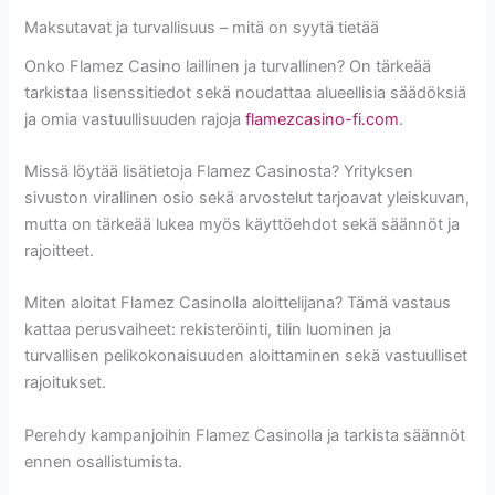
Maksutavat ja turvallisuus – mitä on syytä tietää
Onko Flamez Casino laillinen ja turvallinen? On tärkeää
tarkistaa lisenssitiedot sekä noudattaa alueellisia säädöksiä
ja omia vastuullisuuden rajoja
flamezcasino-fi.com
.
Missä löytää lisätietoja Flamez Casinosta? Yrityksen
sivuston virallinen osio sekä arvostelut tarjoavat yleiskuvan,
mutta on tärkeää lukea myös käyttöehdot sekä säännöt ja
rajoitteet.
Miten aloitat Flamez Casinolla aloittelijana? Tämä vastaus
kattaa perusvaiheet: rekisteröinti, tilin luominen ja
turvallisen pelikokonaisuuden aloittaminen sekä vastuulliset
rajoitukset.
Perehdy kampanjoihin Flamez Casinolla ja tarkista säännöt
ennen osallistumista.