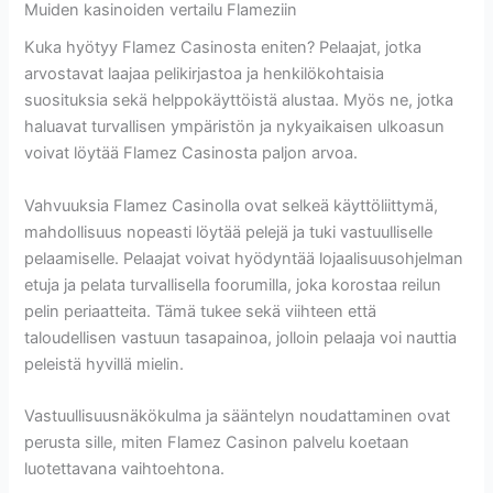
Muiden kasinoiden vertailu Flameziin
Kuka hyötyy Flamez Casinosta eniten? Pelaajat, jotka
arvostavat laajaa pelikirjastoa ja henkilökohtaisia
suosituksia sekä helppokäyttöistä alustaa. Myös ne, jotka
haluavat turvallisen ympäristön ja nykyaikaisen ulkoasun
voivat löytää Flamez Casinosta paljon arvoa.
Vahvuuksia Flamez Casinolla ovat selkeä käyttöliittymä,
mahdollisuus nopeasti löytää pelejä ja tuki vastuulliselle
pelaamiselle. Pelaajat voivat hyödyntää lojaalisuusohjelman
etuja ja pelata turvallisella foorumilla, joka korostaa reilun
pelin periaatteita. Tämä tukee sekä viihteen että
taloudellisen vastuun tasapainoa, jolloin pelaaja voi nauttia
peleistä hyvillä mielin.
Vastuullisuusnäkökulma ja sääntelyn noudattaminen ovat
perusta sille, miten Flamez Casinon palvelu koetaan
luotettavana vaihtoehtona.