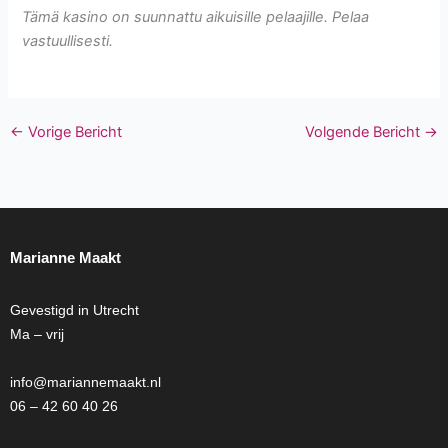
Tämä kasino on suunnattu aikuisille pelaajille. Pelaa
vastuullisesti.
←
Vorige Bericht
Volgende Bericht
→
Marianne Maakt
Gevestigd in Utrecht
Ma – vrij
info@mariannemaakt.nl
06 – 42 60 40 26