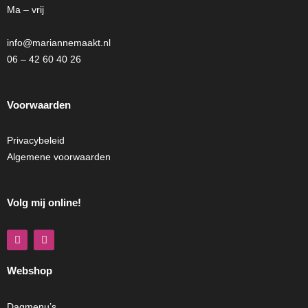
Ma – vrij
info@mariannemaakt.nl
06 – 42 60 40 26
Voorwaarden
Privacybeleid
Algemene voorwaarden
Volg mij online!
F
I
a
n
c
s
e
t
Webshop
b
a
o
g
o
r
k
a
Dagmenu’s