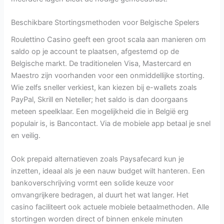
Beschikbare Stortingsmethoden voor Belgische Spelers
Roulettino Casino geeft een groot scala aan manieren om
saldo op je account te plaatsen, afgestemd op de
Belgische markt. De traditionelen Visa, Mastercard en
Maestro zijn voorhanden voor een onmiddellijke storting.
Wie zelfs sneller verkiest, kan kiezen bij e-wallets zoals
PayPal, Skrill en Neteller; het saldo is dan doorgaans
meteen speelklaar. Een mogelijkheid die in België erg
populair is, is Bancontact. Via de mobiele app betaal je snel
en veilig.
Ook prepaid alternatieven zoals Paysafecard kun je
inzetten, ideaal als je een nauw budget wilt hanteren. Een
bankoverschrijving vormt een solide keuze voor
omvangrijkere bedragen, al duurt het wat langer. Het
casino faciliteert ook actuele mobiele betaalmethoden. Alle
stortingen worden direct of binnen enkele minuten