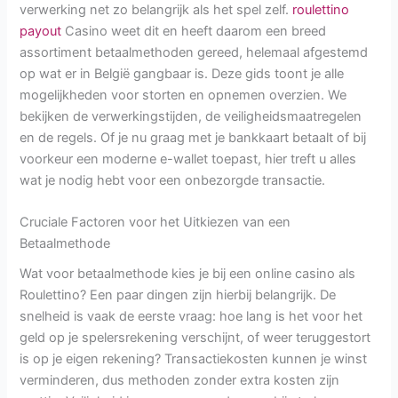
verwerking net zo belangrijk als het spel zelf.
roulettino
payout
Casino weet dit en heeft daarom een breed
assortiment betaalmethoden gereed, helemaal afgestemd
op wat er in België gangbaar is. Deze gids toont je alle
mogelijkheden voor storten en opnemen overzien. We
bekijken de verwerkingstijden, de veiligheidsmaatregelen
en de regels. Of je nu graag met je bankkaart betaalt of bij
voorkeur een moderne e-wallet toepast, hier treft u alles
wat je nodig hebt voor een onbezorgde transactie.
Cruciale Factoren voor het Uitkiezen van een
Betaalmethode
Wat voor betaalmethode kies je bij een online casino als
Roulettino? Een paar dingen zijn hierbij belangrijk. De
snelheid is vaak de eerste vraag: hoe lang is het voor het
geld op je spelersrekening verschijnt, of weer teruggestort
is op je eigen rekening? Transactiekosten kunnen je winst
verminderen, dus methoden zonder extra kosten zijn