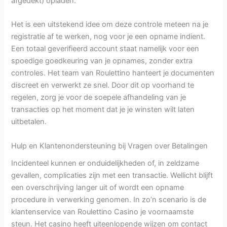
afgedekt) opladen.
Het is een uitstekend idee om deze controle meteen na je
registratie af te werken, nog voor je een opname indient.
Een totaal geverifieerd account staat namelijk voor een
spoedige goedkeuring van je opnames, zonder extra
controles. Het team van Roulettino hanteert je documenten
discreet en verwerkt ze snel. Door dit op voorhand te
regelen, zorg je voor de soepele afhandeling van je
transacties op het moment dat je je winsten wilt laten
uitbetalen.
Hulp en Klantenondersteuning bij Vragen over Betalingen
Incidenteel kunnen er onduidelijkheden of, in zeldzame
gevallen, complicaties zijn met een transactie. Wellicht blijft
een overschrijving langer uit of wordt een opname
procedure in verwerking genomen. In zo’n scenario is de
klantenservice van Roulettino Casino je voornaamste
steun. Het casino heeft uiteenlopende wijzen om contact