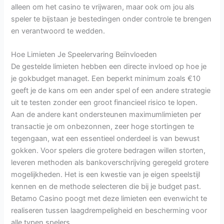
alleen om het casino te vrijwaren, maar ook om jou als
speler te bijstaan je bestedingen onder controle te brengen
en verantwoord te wedden.
Hoe Limieten Je Speelervaring Beïnvloeden
De gestelde limieten hebben een directe invloed op hoe je
je gokbudget managet. Een beperkt minimum zoals €10
geeft je de kans om een ander spel of een andere strategie
uit te testen zonder een groot financieel risico te lopen.
Aan de andere kant ondersteunen maximumlimieten per
transactie je om onbezonnen, zeer hoge stortingen te
tegengaan, wat een essentieel onderdeel is van bewust
gokken. Voor spelers die grotere bedragen willen storten,
leveren methoden als bankoverschrijving geregeld grotere
mogelijkheden. Het is een kwestie van je eigen speelstijl
kennen en de methode selecteren die bij je budget past.
Betamo Casino poogt met deze limieten een evenwicht te
realiseren tussen laagdrempeligheid en bescherming voor
alle typen spelers.