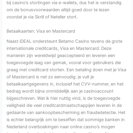
bij casino’s stortingen via e-wallets, dus het is verstandig
om de bonusvoorwaarden altijd goed door te lezen
voordat je via Skrill of Neteller stort.
Betaalkaarten: Visa en Mastercard
Naast iDEAL ondersteunt Betamo Casino tevens de grote
internationale creditcards, Visa en Mastercard. Deze
manieren zijn wereldwijd geaccepteerd en leveren een
toegevoegde laag van gemak, vooral voor gebruikers die
graag met creditcard storten. Een betaling doen met je Visa
of Mastercard is net zo eenvoudig: je vult je
betaalkaartgegevens in, inclusief het CVV-nummer, en het
bedrag wordt bijna onmiddellijk aan je casinoaccount
bijgeschreven. Wat ik hier nuttig vind, is de toegevoegde
veiligheid die veel creditcardmaatschappijen leveren in de
gedaante van aankoopbescherming en fraudedetectie. Het
is echter belangrijk om te beseffen dat sommige banken in
Nederland overboekingen naar online casino’s mogen