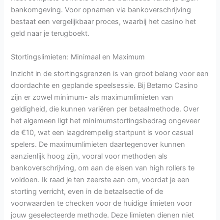
bankomgeving. Voor opnamen via bankoverschrijving
bestaat een vergelijkbaar proces, waarbij het casino het
geld naar je terugboekt.
Stortingslimieten: Minimaal en Maximum
Inzicht in de stortingsgrenzen is van groot belang voor een
doordachte en geplande speelsessie. Bij Betamo Casino
zijn er zowel minimum- als maximumlimieten van
geldigheid, die kunnen variëren per betaalmethode. Over
het algemeen ligt het minimumstortingsbedrag ongeveer
de €10, wat een laagdrempelig startpunt is voor casual
spelers. De maximumlimieten daartegenover kunnen
aanzienlijk hoog zijn, vooral voor methoden als
bankoverschrijving, om aan de eisen van high rollers te
voldoen. Ik raad je ten zeerste aan om, voordat je een
storting verricht, even in de betaalsectie of de
voorwaarden te checken voor de huidige limieten voor
jouw geselecteerde methode. Deze limieten dienen niet