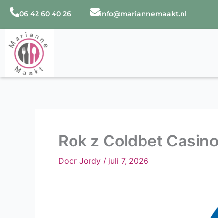
Ga
06 42 60 40 26
info@mariannemaakt.nl
naar
de
inhoud
Rok z Coldbet Casino
Door
Jordy
/
juli 7, 2026