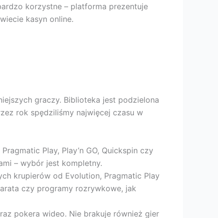
ardzo korzystne – platforma prezentuje
wiecie kasyn online.
ejszych graczy. Biblioteka jest podzielona
przez rok spędziliśmy najwięcej czasu w
Pragmatic Play, Play’n GO, Quickspin czy
mi – wybór jest kompletny.
ch krupierów od Evolution, Pragmatic Play
akarata czy programy rozrywkowe, jak
 oraz pokera wideo. Nie brakuje również gier