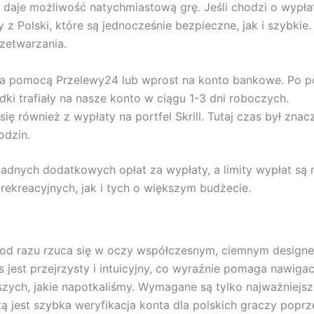
 daje możliwość natychmiastową grę. Jeśli chodzi o wypłaty
y z Polski, które są jednocześnie bezpieczne, jak i szybki
rzetwarzania.
a pomocą Przelewy24 lub wprost na konto bankowe. Po po
ki trafiały na nasze konto w ciągu 1-3 dni roboczych.
się również z wypłaty na portfel Skrill. Tutaj czas był zna
odzin.
żadnych dodatkowych opłat za wypłaty, a limity wypłat są
ekreacyjnych, jak i tych o większym budżecie.
 od razu rzuca się w oczy współczesnym, ciemnym designe
js jest przejrzysty i intuicyjny, co wyraźnie pomaga nawi
jszych, jakie napotkaliśmy. Wymagane są tylko najważniejsz
tą jest szybka weryfikacja konta dla polskich graczy popr