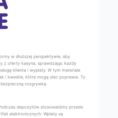
formy w dłuższej perspektywie, aby
my z oferty kasyna, sprawdzając każdy
bsługę klienta i wypłaty. W tym materiale
k i kwestie, które mogą ulec poprawie. To
, bezpieczną rozgrywkę.
. Podczas depozytów stosowaliśmy przede
eli elektronicznych. Wpłaty są