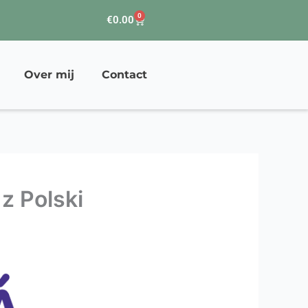
0
Winkelwagen
€
0.00
Over mij
Contact
z Polski