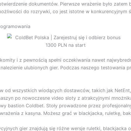
potwierdzenie dokumentów. Pierwsze wrażenie było zatem b
 możliwości do rozrywki, co jest istotne w konkurencyjnym ś
programowania
komity i z pewnością spełni oczekiwania nawet najwybredni
ą znalezienie ulubionych gier. Podczas naszego testowania 
w od wszystkich wiodących dostawców, takich jak NetEnt, 
aszyn po nowoczesne video sloty z atrakcyjnymi mnożnika
wy bastion Coldbet. Stoły prowadzone przez profesjonalny
 wrażenia z kasyna. Możesz grać w blackjacka, ruletkę, b
ycyjnych gier znajdują się różne wersje ruletki, blackjacka