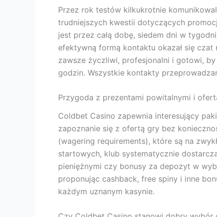
Przez rok testów kilkukrotnie komunikowal
trudniejszych kwestii dotyczących promoc
jest przez całą dobę, siedem dni w tygodni
efektywną formą kontaktu okazał się czat
zawsze życzliwi, profesjonalni i gotowi, 
godzin. Wszystkie kontakty przeprowadzan
Przygoda z prezentami powitalnymi i ofer
Coldbet Casino zapewnia interesujący paki
zapoznanie się z ofertą gry bez konieczn
(wagering requirements), które są na zwyk
startowych, klub systematycznie dostarcza 
pieniężnymi czy bonusy za depozyt w wybr
proponując cashback, free spiny i inne bo
każdym uznanym kasynie.
Czy Coldbet Casino stanowi dobry wybór d