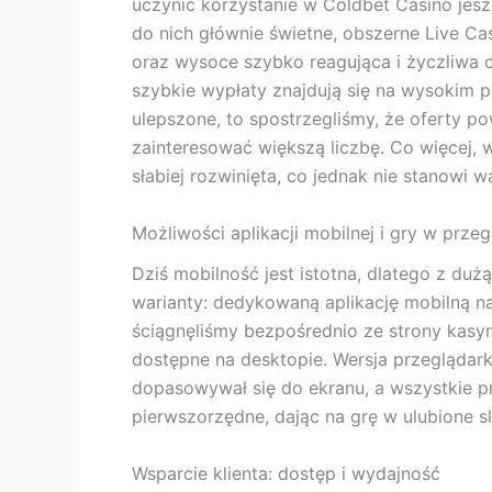
uczynić korzystanie w Coldbet Casino jes
do nich głównie świetne, obszerne Live Cas
oraz wysoce szybko reagująca i życzliwa 
szybkie wypłaty znajdują się na wysokim p
ulepszone, to spostrzegliśmy, że oferty p
zainteresować większą liczbę. Co więcej, 
słabiej rozwinięta, co jednak nie stanowi 
Możliwości aplikacji mobilnej i gry w prze
Dziś mobilność jest istotna, dlatego z du
warianty: dedykowaną aplikację mobilną n
ściągnęliśmy bezpośrednio ze strony kasyna
dostępne na desktopie. Wersja przeglądark
dopasowywał się do ekranu, a wszystkie p
pierwszorzędne, dając na grę w ulubione s
Wsparcie klienta: dostęp i wydajność