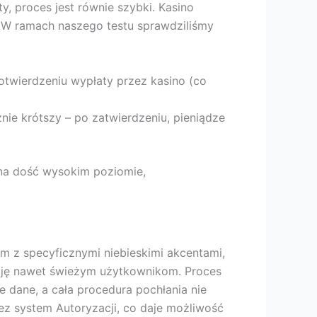
, proces jest równie szybki. Kasino
e. W ramach naszego testu sprawdziliśmy
twierdzeniu wypłaty przez kasino (co
cznie krótszy – po zatwierdzeniu, pieniądze
 na dość wysokim poziomie,
m z specyficznymi niebieskimi akcentami,
gację nawet świeżym użytkownikom. Proces
e dane, a cała procedura pochłania nie
zez system Autoryzacji, co daje możliwość