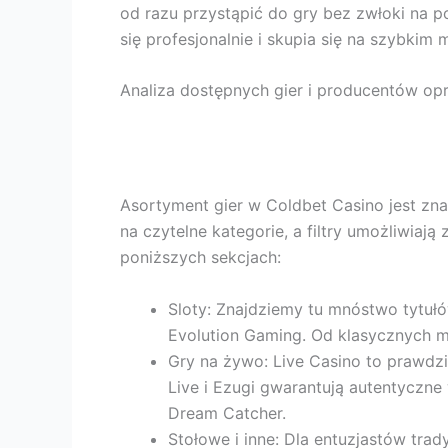
od razu przystąpić do gry bez zwłoki na 
się profesjonalnie i skupia się na szybkim
Analiza dostępnych gier i producentów o
Asortyment gier w Coldbet Casino jest zna
na czytelne kategorie, a filtry umożliwiaj
poniższych sekcjach:
Sloty: Znajdziemy tu mnóstwo tytułó
Evolution Gaming. Od klasycznych m
Gry na żywo: Live Casino to prawdzi
Live i Ezugi gwarantują autentyczne
Dream Catcher.
Stołowe i inne: Dla entuzjastów trad