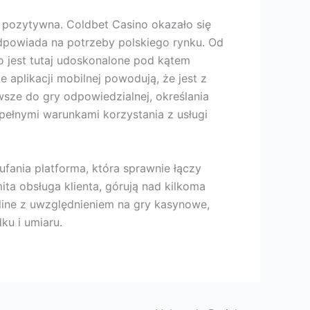
 pozytywna. Coldbet Casino okazało się
odpowiada na potrzeby polskiego rynku. Od
ko jest tutaj udoskonalone pod kątem
 aplikacji mobilnej powodują, że jest z
sze do gry odpowiedzialnej, określania
 pełnymi warunkami korzystania z usługi
fania platforma, która sprawnie łączy
mita obsługa klienta, górują nad kilkoma
nline z uwzględnieniem na gry kasynowe,
ku i umiaru.