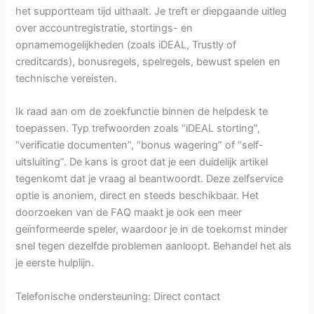
het supportteam tijd uithaalt. Je treft er diepgaande uitleg
over accountregistratie, stortings- en
opnamemogelijkheden (zoals iDEAL, Trustly of
creditcards), bonusregels, spelregels, bewust spelen en
technische vereisten.
Ik raad aan om de zoekfunctie binnen de helpdesk te
toepassen. Typ trefwoorden zoals “iDEAL storting”,
“verificatie documenten”, “bonus wagering” of “self-
uitsluiting”. De kans is groot dat je een duidelijk artikel
tegenkomt dat je vraag al beantwoordt. Deze zelfservice
optie is anoniem, direct en steeds beschikbaar. Het
doorzoeken van de FAQ maakt je ook een meer
geïnformeerde speler, waardoor je in de toekomst minder
snel tegen dezelfde problemen aanloopt. Behandel het als
je eerste hulplijn.
Telefonische ondersteuning: Direct contact