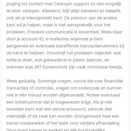
poging tot contact met Carlospin support zo vlot mogelijk
te laten verlopen. Allereerst: blijf altijd beheerst en beleefd,
ook als je teleurgesteld bent. De persoon aan de andere
kant wil je helpen, maar is niet aansprakelijk voor het
probleem. Precieze communicatie is essentieel. Wees klaar
door je account-ID, e-mailadres waarmee je bent
aangemeld en eventuele betreffende transactienummers bij
de hand te hebben. Omschrijf het probleem objectief: wat
wilde je doen, wat gebeurde er in plaats daarvan, en
wanneer was dit? Screenshots zijn vaak onmisbaar bewijs.
Wees geduldig. Sommige vragen, vooral die over financiële
transacties of controles, vragen om onderzoek en kunnen
niet in één minuut worden afgehandeld. Noteer eventueel
een ticketnummer dat je toegewezen krijgt. Als je niet
tevreden bent met een eerste antwoord, verzoek dan
vriendelijk of de zaak kan worden doorgestuurd naar een
senior medewerker of het team voor verdere afhandeling.
Door goed samen te werken en alle noodzakelijke