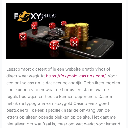
Leescomfort dicteert of je een website prettig vindt of
direct weer wegklikt
https://foxygold-casinos.com/
. Voor
een online casino is dat zeer belangrijk. Gebruikers moeten
snel kunnen vinden waar de bonussen staan, wat de
regels bedragen en hoe ze kunnen deponeren. Daarom
heb ik de typografie van Foxygold Casino eens goed
bestudeerd. Ik keek specifiek naar de omvang van de
letters op uiteenlopende plekken op de site. Het gaat me
niet alleen om wat fraai is, maar om wat werkt voor iemand