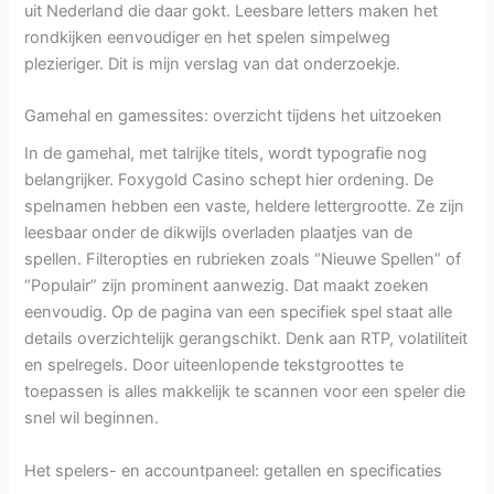
uit Nederland die daar gokt. Leesbare letters maken het
rondkijken eenvoudiger en het spelen simpelweg
plezieriger. Dit is mijn verslag van dat onderzoekje.
Gamehal en gamessites: overzicht tijdens het uitzoeken
In de gamehal, met talrijke titels, wordt typografie nog
belangrijker. Foxygold Casino schept hier ordening. De
spelnamen hebben een vaste, heldere lettergrootte. Ze zijn
leesbaar onder de dikwijls overladen plaatjes van de
spellen. Filteropties en rubrieken zoals “Nieuwe Spellen” of
“Populair” zijn prominent aanwezig. Dat maakt zoeken
eenvoudig. Op de pagina van een specifiek spel staat alle
details overzichtelijk gerangschikt. Denk aan RTP, volatiliteit
en spelregels. Door uiteenlopende tekstgroottes te
toepassen is alles makkelijk te scannen voor een speler die
snel wil beginnen.
Het spelers- en accountpaneel: getallen en specificaties