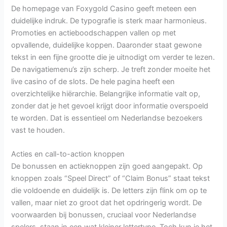
De homepage van Foxygold Casino geeft meteen een
duidelijke indruk. De typografie is sterk maar harmonieus.
Promoties en actieboodschappen vallen op met
opvallende, duidelijke koppen. Daaronder staat gewone
tekst in een fijne grootte die je uitnodigt om verder te lezen.
De navigatiemenu’s zijn scherp. Je treft zonder moeite het
live casino of de slots. De hele pagina heeft een
overzichtelijke hiërarchie. Belangrijke informatie valt op,
zonder dat je het gevoel krijgt door informatie overspoeld
te worden. Dat is essentieel om Nederlandse bezoekers
vast te houden.
Acties en call-to-action knoppen
De bonussen en actieknoppen zijn goed aangepakt. Op
knoppen zoals “Speel Direct” of “Claim Bonus” staat tekst
die voldoende en duidelijk is. De letters zijn flink om op te
vallen, maar niet zo groot dat het opdringerig wordt. De
voorwaarden bij bonussen, cruciaal voor Nederlandse