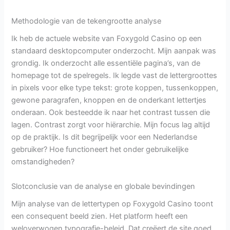
Methodologie van de tekengrootte analyse
Ik heb de actuele website van Foxygold Casino op een
standaard desktopcomputer onderzocht. Mijn aanpak was
grondig. Ik onderzocht alle essentiële pagina’s, van de
homepage tot de spelregels. Ik legde vast de lettergroottes
in pixels voor elke type tekst: grote koppen, tussenkoppen,
gewone paragrafen, knoppen en de onderkant lettertjes
onderaan. Ook besteedde ik naar het contrast tussen die
lagen. Contrast zorgt voor hiërarchie. Mijn focus lag altijd
op de praktijk. Is dit begrijpelijk voor een Nederlandse
gebruiker? Hoe functioneert het onder gebruikelijke
omstandigheden?
Slotconclusie van de analyse en globale bevindingen
Mijn analyse van de lettertypen op Foxygold Casino toont
een consequent beeld zien. Het platform heeft een
weloverwogen typografie-beleid. Dat creëert de site goed