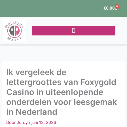
Ga
0
Winke
€
0.00
naar
de
inhoud
Ik vergeleek de
lettergroottes van Foxygold
Casino in uiteenlopende
onderdelen voor leesgemak
in Nederland
Door
Jordy
/
juni 12, 2026