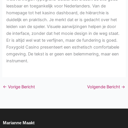
leesbaar en toegankelijk voor Nederlanders. Van de
homepage tot het kasino dashboard, de hiërarchie is
duidelijk en praktisch. Je merkt dat er is gedacht over het
leiden van de speler. Visuele aanwijzingen helpen je door
de interface, zonder dat het mooie design in de weg staat.
Er is altijd wel wat te verfijnen, maar de fundering is goed.
Foxygold Casino presenteert een esthetisch comfortabele
omgeving. De tekst is er geen een belemmering, maar een
instrument.
←
Vorige Bericht
Volgende Bericht
→
Marianne Maakt