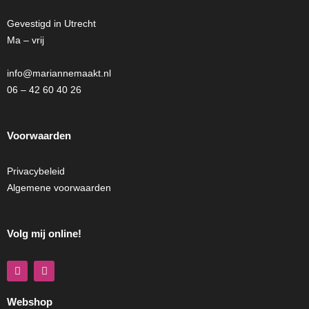
Gevestigd in Utrecht
Ma – vrij
info@mariannemaakt.nl
06 – 42 60 40 26
Voorwaarden
Privacybeleid
Algemene voorwaarden
Volg mij online!
F
I
a
n
c
s
e
t
Webshop
b
a