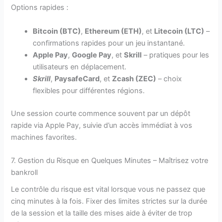
Options rapides :
Bitcoin (BTC)
,
Ethereum (ETH)
, et
Litecoin (LTC)
–
confirmations rapides pour un jeu instantané.
Apple Pay
,
Google Pay
, et
Skrill
– pratiques pour les
utilisateurs en déplacement.
Skrill
,
PaysafeCard
, et
Zcash (ZEC)
– choix
flexibles pour différentes régions.
Une session courte commence souvent par un dépôt
rapide via Apple Pay, suivie d’un accès immédiat à vos
machines favorites.
7. Gestion du Risque en Quelques Minutes – Maîtrisez votre
bankroll
Le contrôle du risque est vital lorsque vous ne passez que
cinq minutes à la fois. Fixer des limites strictes sur la durée
de la session et la taille des mises aide à éviter de trop