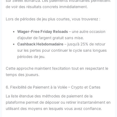
sur Sweet Bonanza. Les paiements instantanés permettent
de voir des résultats concrets immédiatement.
Lors de périodes de jeu plus courtes, vous trouverez :
Wager‑Free Friday Reloads
– une autre occasion
d’ajouter de l’argent gratuit sans mise.
Cashback Hebdomadaire
– jusqu’à 25% de retour
sur les pertes pour continuer le cycle sans longues
périodes de jeu.
Cette approche maintient l’excitation tout en respectant le
temps des joueurs.
6. Flexibilité de Paiement à la Volée – Crypto et Cartes
La liste étendue des méthodes de paiement de la
plateforme permet de déposer ou retirer instantanément en
utilisant des moyens en lesquels vous avez confiance.