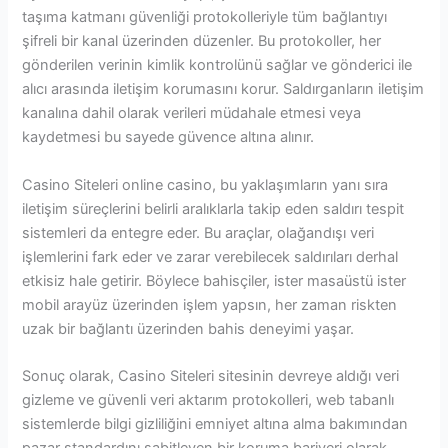
taşıma katmanı güvenliği protokolleriyle tüm bağlantıyı
şifreli bir kanal üzerinden düzenler. Bu protokoller, her
gönderilen verinin kimlik kontrolünü sağlar ve gönderici ile
alıcı arasında iletişim korumasını korur. Saldırganların iletişim
kanalına dahil olarak verileri müdahale etmesi veya
kaydetmesi bu sayede güvence altına alınır.
Casino Siteleri online casino, bu yaklaşımların yanı sıra
iletişim süreçlerini belirli aralıklarla takip eden saldırı tespit
sistemleri da entegre eder. Bu araçlar, olağandışı veri
işlemlerini fark eder ve zarar verebilecek saldırıları derhal
etkisiz hale getirir. Böylece bahisçiler, ister masaüstü ister
mobil arayüz üzerinden işlem yapsın, her zaman riskten
uzak bir bağlantı üzerinden bahis deneyimi yaşar.
Sonuç olarak, Casino Siteleri sitesinin devreye aldığı veri
gizleme ve güvenli veri aktarım protokolleri, web tabanlı
sistemlerde bilgi gizliliğini emniyet altına alma bakımından
pazar standardını sabitleyen bir koruma bariyeri olarak