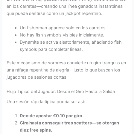
en los carretes—creando una línea ganadora instantánea
que puede sentirse como un jackpot repentino.
Un fisherman aparece solo en los carretes.
No hay fish symbols visibles inicialmente.
Dynamite se activa aleatoriamente, añadiendo fish
symbols para completar líneas.
Este mecanismo de sorpresa convierte un giro tranquilo en
una ráfaga repentina de alegría—justo lo que buscan los
jugadores de sesiones cortas.
Flujo Típico del Jugador: Desde el Giro Hasta la Salida
Una sesión rápida típica podría ser así:
Decide apostar €0.10 por giro.
Gira hasta conseguir tres scatters—se otorgan
diez free spins.