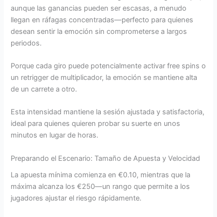
aunque las ganancias pueden ser escasas, a menudo
llegan en ráfagas concentradas—perfecto para quienes
desean sentir la emoción sin comprometerse a largos
periodos.
Porque cada giro puede potencialmente activar free spins o
un retrigger de multiplicador, la emoción se mantiene alta
de un carrete a otro.
Esta intensidad mantiene la sesión ajustada y satisfactoria,
ideal para quienes quieren probar su suerte en unos
minutos en lugar de horas.
Preparando el Escenario: Tamaño de Apuesta y Velocidad
La apuesta mínima comienza en €0.10, mientras que la
máxima alcanza los €250—un rango que permite a los
jugadores ajustar el riesgo rápidamente.