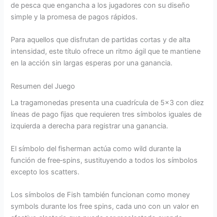
de pesca que engancha a los jugadores con su diseño
simple y la promesa de pagos rápidos.
Para aquellos que disfrutan de partidas cortas y de alta
intensidad, este título ofrece un ritmo ágil que te mantiene
en la acción sin largas esperas por una ganancia.
Resumen del Juego
La tragamonedas presenta una cuadrícula de 5×3 con diez
líneas de pago fijas que requieren tres símbolos iguales de
izquierda a derecha para registrar una ganancia.
El símbolo del fisherman actúa como wild durante la
función de free‑spins, sustituyendo a todos los símbolos
excepto los scatters.
Los símbolos de Fish también funcionan como money
symbols durante los free spins, cada uno con un valor en