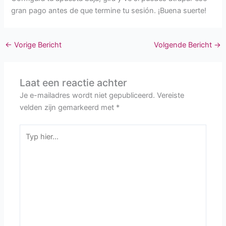
gran pago antes de que termine tu sesión. ¡Buena suerte!
←
Vorige Bericht
Volgende Bericht
→
Laat een reactie achter
Je e-mailadres wordt niet gepubliceerd.
Vereiste
velden zijn gemarkeerd met
*
Typ
hier...