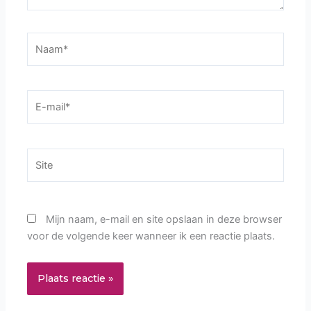
Naam*
E-
mail*
Site
Mijn naam, e-mail en site opslaan in deze browser
voor de volgende keer wanneer ik een reactie plaats.