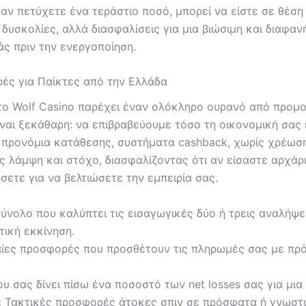
 αν πετύχετε ένα τεράστιο ποσό, μπορεί να είστε σε θέσ
δυσκολίες, αλλά διασφαλίσεις για μια βιώσιμη και διαφαν
ς πριν την ενεργοποίηση.
ές για Παίκτες από την Ελλάδα
 το Wolf Casino παρέχει έναν ολόκληρο ουρανό από προμο
ίναι ξεκάθαρη: να επιβραβεύουμε τόσο τη οικονομική σας 
 προνόμια κατάθεσης, συστήματα cashback, χωρίς χρέωση
ς λάμψη και στόχο, διασφαλίζοντας ότι αν είσαστε αρχάρι
σετε για να βελτιώσετε την εμπειρία σας.
ύνολο που καλύπτει τις εισαγωγικές δύο ή τρεις αναλήψε
τική εκκίνηση.
αίες προσφορές που προσθέτουν τις πληρωμές σας με πρ
 σας δίνει πίσω ένα ποσοστό των net losses σας για μια 
:
Τακτικές προσφορές άτοκες σπιν σε πρόσφατα ή γνωστά