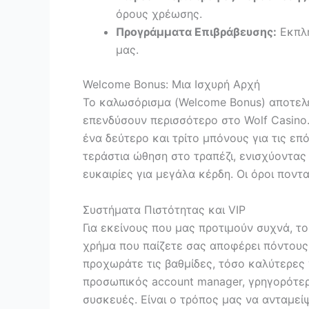
όρους χρέωσης.
Προγράμματα Επιβράβευσης:
Εκπλη
μας.
Welcome Bonus: Μια Ισχυρή Αρχή
Το καλωσόρισμα (Welcome Bonus) αποτελεί
επενδύσουν περισσότερο στο Wolf Casino
ένα δεύτερο και τρίτο μπόνους για τις ε
τεράστια ώθηση στο τραπέζι, ενισχύοντας
ευκαιρίες για μεγάλα κέρδη. Οι όροι ποντ
Συστήματα Πιστότητας και VIP
Για εκείνους που μας προτιμούν συχνά, το
χρήμα που παίζετε σας αποφέρει πόντους,
προχωράτε τις βαθμίδες, τόσο καλύτερες 
προσωπικός account manager, γρηγορότερε
συσκευές. Είναι ο τρόπος μας να ανταμείψ