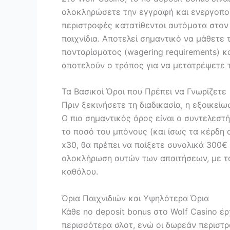
ολοκληρώσετε την εγγραφή και ενεργοποιή
περιστροφές κατατίθενται αυτόματα στον
παιχνίδια. Αποτελεί σημαντικό να μάθετε 
πονταρίσματος (wagering requirements) και
αποτελούν ο τρόπος για να μετατρέψετε 
Τα Βασικοί Όροι που Πρέπει να Γνωρίζετε
Πριν ξεκινήσετε τη διαδικασία, η εξοικεί
Ο πιο σημαντικός όρος είναι ο συντελεστ
το ποσό του μπόνους (και ίσως τα κέρδη 
x30, θα πρέπει να παίξετε συνολικά 300€
ολοκλήρωση αυτών των απαιτήσεων, με τα 
καθόλου.
Όρια Παιχνιδιών και Υψηλότερα Όρια
Κάθε no deposit bonus στο Wolf Casino έρ
περισσότερα σλοτ, ενώ οι δωρεάν περιστρο