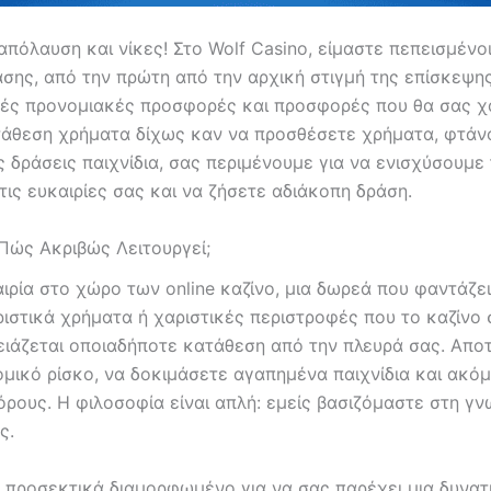
πόλαυση και νίκες! Στο Wolf Casino, είμαστε πεπεισμένο
δασης, από την πρώτη από την αρχική στιγμή της επίσκεψη
ές προνομιακές προσφορές και προσφορές που θα σας χα
ατάθεση χρήματα δίχως καν να προσθέσετε χρήματα, φτά
 δράσεις παιχνίδια, σας περιμένουμε για να ενισχύσουμε 
ις ευκαιρίες σας και να ζήσετε αδιάκοπη δράση.
 Πώς Ακριβώς Λειτουργεί;
αιρία στο χώρο των online καζίνο, μια δωρεά που φαντάζει
αριστικά χρήματα ή χαριστικές περιστροφές που το καζίνο 
ειάζεται οποιαδήποτε κατάθεση από την πλευρά σας. Αποτ
μικό ρίσκο, να δοκιμάσετε αγαπημένα παιχνίδια και ακό
ους. Η φιλοσοφία είναι απλή: εμείς βασιζόμαστε στη γνω
ς.
αι προσεκτικά διαμορφωμένο για να σας παρέχει μια δυνατ