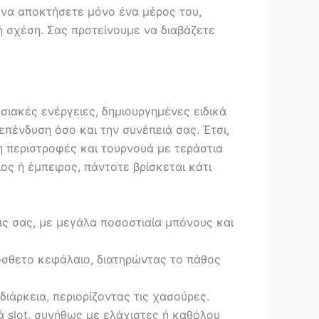
η να αποκτήσετε μόνο ένα μέρος του,
ή σχέση. Σας προτείνουμε να διαβάζετε
σιακές ενέργειες, δημιουργημένες ειδικά
επένδυση όσο και την συνέπειά σας. Έτσι,
 περιστροφές και τουρνουά με τεράστια
ος ή έμπειρος, πάντοτε βρίσκεται κάτι
ις σας, με μεγάλα ποσοστιαία μπόνους και
όσθετο κεφάλαιο, διατηρώντας το πάθος
διάρκεια, περιορίζοντας τις χασούρες.
 slot, συνήθως με ελάχιστες ή καθόλου