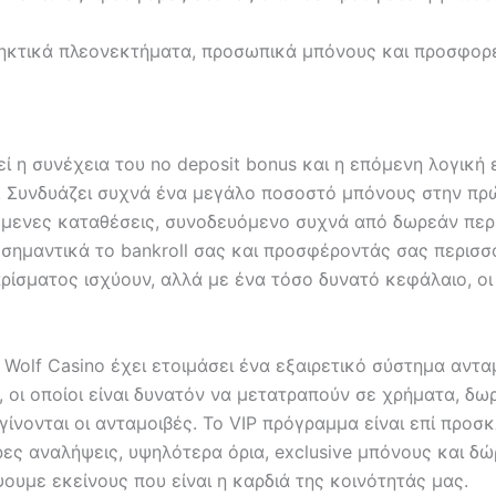
κτικά πλεονεκτήματα, προσωπικά μπόνους και προσφορέ
 η συνέχεια του no deposit bonus και η επόμενη λογική 
. Συνδυάζει συχνά ένα μεγάλο ποσοστό μπόνους στην πρ
πόμενες καταθέσεις, συνοδευόμενο συχνά από δωρεάν περι
 σημαντικά το bankroll σας και προσφέροντάς σας περισσ
αρίσματος ισχύουν, αλλά με ένα τόσο δυνατό κεφάλαιο, οι
 Wolf Casino έχει ετοιμάσει ένα εξαιρετικό σύστημα αντ
 οι οποίοι είναι δυνατόν να μετατραπούν σε χρήματα, δ
γίνονται οι ανταμοιβές. Το VIP πρόγραμμα είναι επί προσ
ς αναλήψεις, υψηλότερα όρια, exclusive μπόνους και δώ
ουμε εκείνους που είναι η καρδιά της κοινότητάς μας.