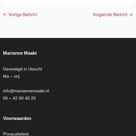
←
Vorige Bericht
Volgende Bericht
→
Marianne Maakt
Gevestigd in Utrecht
Ma – vrij
info@mariannemaakt.nl
06 – 42 60 40 26
Voorwaarden
Privacybeleid