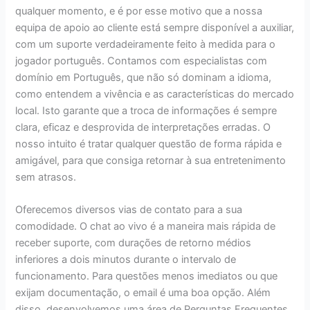
qualquer momento, e é por esse motivo que a nossa
equipa de apoio ao cliente está sempre disponível a auxiliar,
com um suporte verdadeiramente feito à medida para o
jogador português. Contamos com especialistas com
domínio em Português, que não só dominam a idioma,
como entendem a vivência e as características do mercado
local. Isto garante que a troca de informações é sempre
clara, eficaz e desprovida de interpretações erradas. O
nosso intuito é tratar qualquer questão de forma rápida e
amigável, para que consiga retornar à sua entretenimento
sem atrasos.
Oferecemos diversos vias de contato para a sua
comodidade. O chat ao vivo é a maneira mais rápida de
receber suporte, com durações de retorno médios
inferiores a dois minutos durante o intervalo de
funcionamento. Para questões menos imediatos ou que
exijam documentação, o email é uma boa opção. Além
disso, desenvolvemos uma área de Perguntas Frequentes