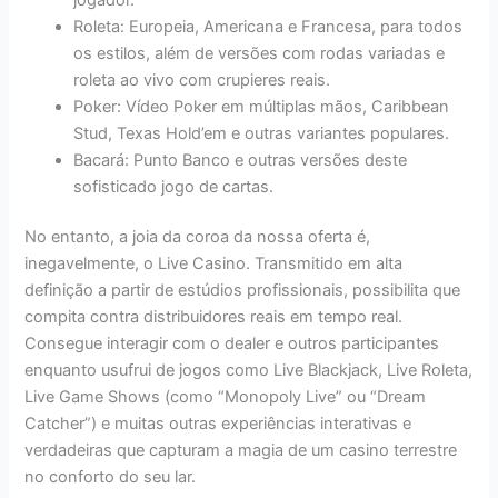
Roleta: Europeia, Americana e Francesa, para todos
os estilos, além de versões com rodas variadas e
roleta ao vivo com crupieres reais.
Poker: Vídeo Poker em múltiplas mãos, Caribbean
Stud, Texas Hold’em e outras variantes populares.
Bacará: Punto Banco e outras versões deste
sofisticado jogo de cartas.
No entanto, a joia da coroa da nossa oferta é,
inegavelmente, o Live Casino. Transmitido em alta
definição a partir de estúdios profissionais, possibilita que
compita contra distribuidores reais em tempo real.
Consegue interagir com o dealer e outros participantes
enquanto usufrui de jogos como Live Blackjack, Live Roleta,
Live Game Shows (como “Monopoly Live” ou “Dream
Catcher”) e muitas outras experiências interativas e
verdadeiras que capturam a magia de um casino terrestre
no conforto do seu lar.