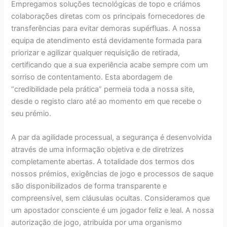
Empregamos soluções tecnológicas de topo e criámos
colaborações diretas com os principais fornecedores de
transferências para evitar demoras supérfluas. A nossa
equipa de atendimento está devidamente formada para
priorizar e agilizar qualquer requisição de retirada,
certificando que a sua experiência acabe sempre com um
sorriso de contentamento. Esta abordagem de
“credibilidade pela prática” permeia toda a nossa site,
desde o registo claro até ao momento em que recebe o
seu prémio.
A par da agilidade processual, a segurança é desenvolvida
através de uma informação objetiva e de diretrizes
completamente abertas. A totalidade dos termos dos
nossos prémios, exigências de jogo e processos de saque
são disponibilizados de forma transparente e
compreensível, sem cláusulas ocultas. Consideramos que
um apostador consciente é um jogador feliz e leal. A nossa
autorização de jogo, atribuída por uma organismo