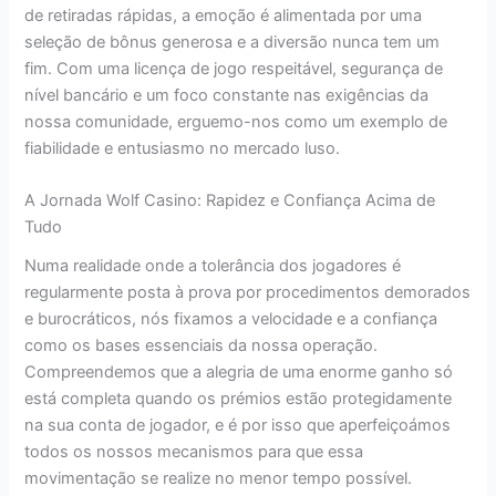
de retiradas rápidas, a emoção é alimentada por uma
seleção de bônus generosa e a diversão nunca tem um
fim. Com uma licença de jogo respeitável, segurança de
nível bancário e um foco constante nas exigências da
nossa comunidade, erguemo-nos como um exemplo de
fiabilidade e entusiasmo no mercado luso.
A Jornada Wolf Casino: Rapidez e Confiança Acima de
Tudo
Numa realidade onde a tolerância dos jogadores é
regularmente posta à prova por procedimentos demorados
e burocráticos, nós fixamos a velocidade e a confiança
como os bases essenciais da nossa operação.
Compreendemos que a alegria de uma enorme ganho só
está completa quando os prémios estão protegidamente
na sua conta de jogador, e é por isso que aperfeiçoámos
todos os nossos mecanismos para que essa
movimentação se realize no menor tempo possível.