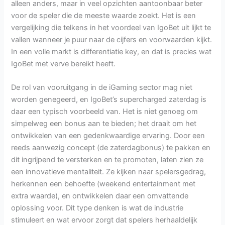
alleen anders, maar in veel opzichten aantoonbaar beter
voor de speler die de meeste waarde zoekt. Het is een
vergelijking die telkens in het voordeel van IgoBet uit lijkt te
vallen wanneer je puur naar de cijfers en voorwaarden kijkt.
In een volle markt is differentiatie key, en dat is precies wat
IgoBet met verve bereikt heeft.
De rol van vooruitgang in de iGaming sector mag niet
worden genegeerd, en IgoBet’s supercharged zaterdag is
daar een typisch voorbeeld van. Het is niet genoeg om
simpelweg een bonus aan te bieden; het draait om het
ontwikkelen van een gedenkwaardige ervaring. Door een
reeds aanwezig concept (de zaterdagbonus) te pakken en
dit ingrijpend te versterken en te promoten, laten zien ze
een innovatieve mentaliteit. Ze kijken naar spelersgedrag,
herkennen een behoefte (weekend entertainment met
extra waarde), en ontwikkelen daar een omvattende
oplossing voor. Dit type denken is wat de industrie
stimuleert en wat ervoor zorgt dat spelers herhaaldelijk