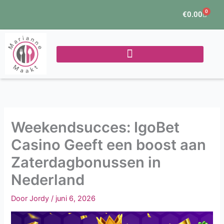
Ga
0
Winke
€
0.00
naar
de
inhoud
Weekendsucces: IgoBet
Casino Geeft een boost aan
Zaterdagbonussen in
Nederland
Door
Jordy
/
juni 6, 2026