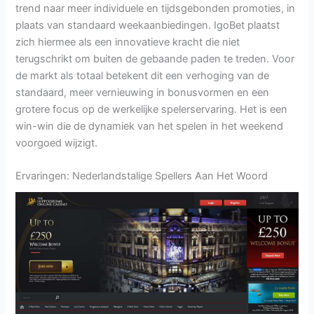
trend naar meer individuele en tijdsgebonden promoties, in
plaats van standaard weekaanbiedingen. IgoBet plaatst
zich hiermee als een innovatieve kracht die niet
terugschrikt om buiten de gebaande paden te treden. Voor
de markt als totaal betekent dit een verhoging van de
standaard, meer vernieuwing in bonusvormen en een
grotere focus op de werkelijke spelerservaring. Het is een
win-win die de dynamiek van het spelen in het weekend
voorgoed wijzigt.
Ervaringen: Nederlandstalige Spellers Aan Het Woord