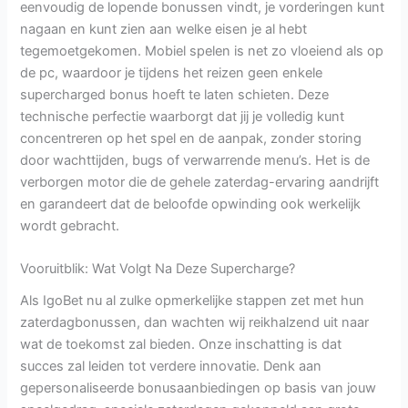
eenvoudig de lopende bonussen vindt, je vorderingen kunt
nagaan en kunt zien aan welke eisen je al hebt
tegemoetgekomen. Mobiel spelen is net zo vloeiend als op
de pc, waardoor je tijdens het reizen geen enkele
supercharged bonus hoeft te laten schieten. Deze
technische perfectie waarborgt dat jij je volledig kunt
concentreren op het spel en de aanpak, zonder storing
door wachttijden, bugs of verwarrende menu’s. Het is de
verborgen motor die de gehele zaterdag-ervaring aandrijft
en garandeert dat de beloofde opwinding ook werkelijk
wordt gebracht.
Vooruitblik: Wat Volgt Na Deze Supercharge?
Als IgoBet nu al zulke opmerkelijke stappen zet met hun
zaterdagbonussen, dan wachten wij reikhalzend uit naar
wat de toekomst zal bieden. Onze inschatting is dat
succes zal leiden tot verdere innovatie. Denk aan
gepersonaliseerde bonusaanbiedingen op basis van jouw