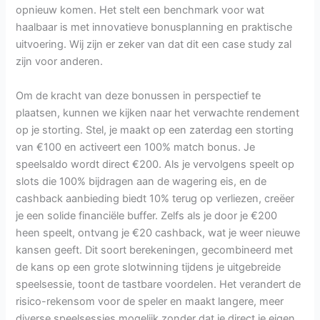
opnieuw komen. Het stelt een benchmark voor wat
haalbaar is met innovatieve bonusplanning en praktische
uitvoering. Wij zijn er zeker van dat dit een case study zal
zijn voor anderen.
Om de kracht van deze bonussen in perspectief te
plaatsen, kunnen we kijken naar het verwachte rendement
op je storting. Stel, je maakt op een zaterdag een storting
van €100 en activeert een 100% match bonus. Je
speelsaldo wordt direct €200. Als je vervolgens speelt op
slots die 100% bijdragen aan de wagering eis, en de
cashback aanbieding biedt 10% terug op verliezen, creëer
je een solide financiële buffer. Zelfs als je door je €200
heen speelt, ontvang je €20 cashback, wat je weer nieuwe
kansen geeft. Dit soort berekeningen, gecombineerd met
de kans op een grote slotwinning tijdens je uitgebreide
speelsessie, toont de tastbare voordelen. Het verandert de
risico-rekensom voor de speler en maakt langere, meer
diverse speelsessies mogelijk zonder dat je direct je eigen