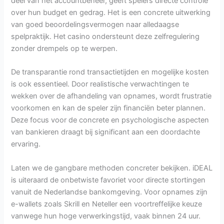
deel van het accountbeheer, geeft spelers directe controle
over hun budget en gedrag. Het is een concrete uitwerking
van goed beoordelingsvermogen naar alledaagse
spelpraktijk. Het casino ondersteunt deze zelfregulering
zonder drempels op te werpen.
De transparantie rond transactietijden en mogelijke kosten
is ook essentieel. Door realistische verwachtingen te
wekken over de afhandeling van opnames, wordt frustratie
voorkomen en kan de speler zijn financiën beter plannen.
Deze focus voor de concrete en psychologische aspecten
van bankieren draagt bij significant aan een doordachte
ervaring.
Laten we de gangbare methoden concreter bekijken. iDEAL
is uiteraard de onbetwiste favoriet voor directe stortingen
vanuit de Nederlandse bankomgeving. Voor opnames zijn
e-wallets zoals Skrill en Neteller een voortreffelijke keuze
vanwege hun hoge verwerkingstijd, vaak binnen 24 uur.