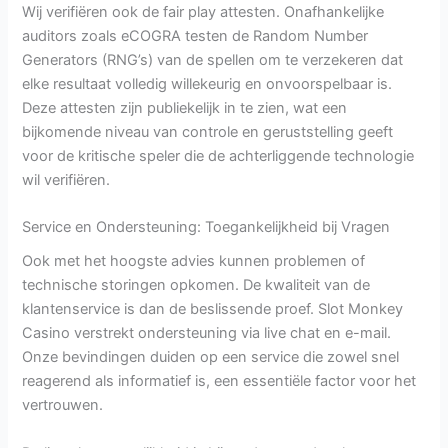
Wij verifiëren ook de fair play attesten. Onafhankelijke
auditors zoals eCOGRA testen de Random Number
Generators (RNG’s) van de spellen om te verzekeren dat
elke resultaat volledig willekeurig en onvoorspelbaar is.
Deze attesten zijn publiekelijk in te zien, wat een
bijkomende niveau van controle en geruststelling geeft
voor de kritische speler die de achterliggende technologie
wil verifiëren.
Service en Ondersteuning: Toegankelijkheid bij Vragen
Ook met het hoogste advies kunnen problemen of
technische storingen opkomen. De kwaliteit van de
klantenservice is dan de beslissende proef. Slot Monkey
Casino verstrekt ondersteuning via live chat en e-mail.
Onze bevindingen duiden op een service die zowel snel
reagerend als informatief is, een essentiële factor voor het
vertrouwen.