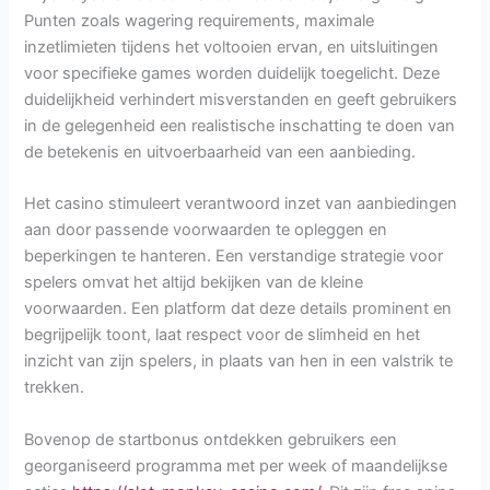
Punten zoals wagering requirements, maximale
inzetlimieten tijdens het voltooien ervan, en uitsluitingen
voor specifieke games worden duidelijk toegelicht. Deze
duidelijkheid verhindert misverstanden en geeft gebruikers
in de gelegenheid een realistische inschatting te doen van
de betekenis en uitvoerbaarheid van een aanbieding.
Het casino stimuleert verantwoord inzet van aanbiedingen
aan door passende voorwaarden te opleggen en
beperkingen te hanteren. Een verstandige strategie voor
spelers omvat het altijd bekijken van de kleine
voorwaarden. Een platform dat deze details prominent en
begrijpelijk toont, laat respect voor de slimheid en het
inzicht van zijn spelers, in plaats van hen in een valstrik te
trekken.
Bovenop de startbonus ontdekken gebruikers een
georganiseerd programma met per week of maandelijkse