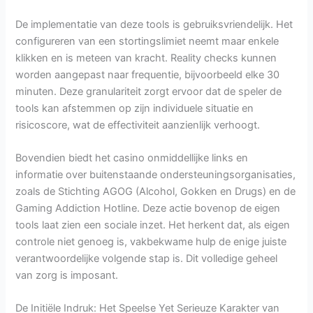
De implementatie van deze tools is gebruiksvriendelijk. Het
configureren van een stortingslimiet neemt maar enkele
klikken en is meteen van kracht. Reality checks kunnen
worden aangepast naar frequentie, bijvoorbeeld elke 30
minuten. Deze granulariteit zorgt ervoor dat de speler de
tools kan afstemmen op zijn individuele situatie en
risicoscore, wat de effectiviteit aanzienlijk verhoogt.
Bovendien biedt het casino onmiddellijke links en
informatie over buitenstaande ondersteuningsorganisaties,
zoals de Stichting AGOG (Alcohol, Gokken en Drugs) en de
Gaming Addiction Hotline. Deze actie bovenop de eigen
tools laat zien een sociale inzet. Het herkent dat, als eigen
controle niet genoeg is, vakbekwame hulp de enige juiste
verantwoordelijke volgende stap is. Dit volledige geheel
van zorg is imposant.
De Initiële Indruk: Het Speelse Yet Serieuze Karakter van