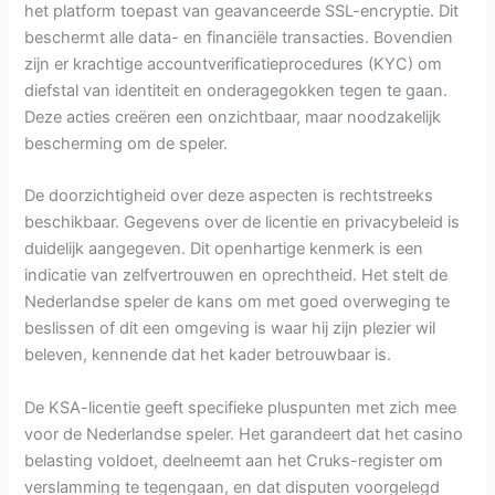
het platform toepast van geavanceerde SSL-encryptie. Dit
beschermt alle data- en financiële transacties. Bovendien
zijn er krachtige accountverificatieprocedures (KYC) om
diefstal van identiteit en onderagegokken tegen te gaan.
Deze acties creëren een onzichtbaar, maar noodzakelijk
bescherming om de speler.
De doorzichtigheid over deze aspecten is rechtstreeks
beschikbaar. Gegevens over de licentie en privacybeleid is
duidelijk aangegeven. Dit openhartige kenmerk is een
indicatie van zelfvertrouwen en oprechtheid. Het stelt de
Nederlandse speler de kans om met goed overweging te
beslissen of dit een omgeving is waar hij zijn plezier wil
beleven, kennende dat het kader betrouwbaar is.
De KSA-licentie geeft specifieke pluspunten met zich mee
voor de Nederlandse speler. Het garandeert dat het casino
belasting voldoet, deelneemt aan het Cruks-register om
verslamming te tegengaan, en dat disputen voorgelegd