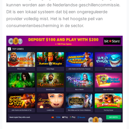
kunnen worden aan de Nederlandse geschillencommissie.
Dit is een lokaal systeem dat bij een ongereguleerde
provider volledig mist. Het is het hoogste peil van
consumentenbescherming in de sector.