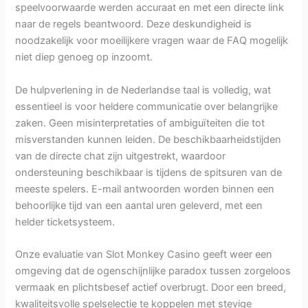
speelvoorwaarde werden accuraat en met een directe link
naar de regels beantwoord. Deze deskundigheid is
noodzakelijk voor moeilijkere vragen waar de FAQ mogelijk
niet diep genoeg op inzoomt.
De hulpverlening in de Nederlandse taal is volledig, wat
essentieel is voor heldere communicatie over belangrijke
zaken. Geen misinterpretaties of ambiguïteiten die tot
misverstanden kunnen leiden. De beschikbaarheidstijden
van de directe chat zijn uitgestrekt, waardoor
ondersteuning beschikbaar is tijdens de spitsuren van de
meeste spelers. E-mail antwoorden worden binnen een
behoorlijke tijd van een aantal uren geleverd, met een
helder ticketsysteem.
Onze evaluatie van Slot Monkey Casino geeft weer een
omgeving dat de ogenschijnlijke paradox tussen zorgeloos
vermaak en plichtsbesef actief overbrugt. Door een breed,
kwaliteitsvolle spelselectie te koppelen met stevige