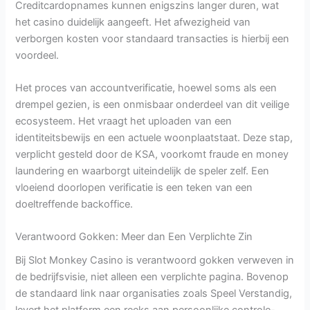
Creditcardopnames kunnen enigszins langer duren, wat
het casino duidelijk aangeeft. Het afwezigheid van
verborgen kosten voor standaard transacties is hierbij een
voordeel.
Het proces van accountverificatie, hoewel soms als een
drempel gezien, is een onmisbaar onderdeel van dit veilige
ecosysteem. Het vraagt het uploaden van een
identiteitsbewijs en een actuele woonplaatstaat. Deze stap,
verplicht gesteld door de KSA, voorkomt fraude en money
laundering en waarborgt uiteindelijk de speler zelf. Een
vloeiend doorlopen verificatie is een teken van een
doeltreffende backoffice.
Verantwoord Gokken: Meer dan Een Verplichte Zin
Bij Slot Monkey Casino is verantwoord gokken verweven in
de bedrijfsvisie, niet alleen een verplichte pagina. Bovenop
de standaard link naar organisaties zoals Speel Verstandig,