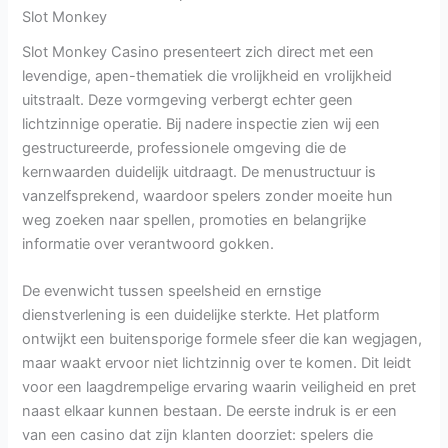
Slot Monkey
Slot Monkey Casino presenteert zich direct met een
levendige, apen-thematiek die vrolijkheid en vrolijkheid
uitstraalt. Deze vormgeving verbergt echter geen
lichtzinnige operatie. Bij nadere inspectie zien wij een
gestructureerde, professionele omgeving die de
kernwaarden duidelijk uitdraagt. De menustructuur is
vanzelfsprekend, waardoor spelers zonder moeite hun
weg zoeken naar spellen, promoties en belangrijke
informatie over verantwoord gokken.
De evenwicht tussen speelsheid en ernstige
dienstverlening is een duidelijke sterkte. Het platform
ontwijkt een buitensporige formele sfeer die kan wegjagen,
maar waakt ervoor niet lichtzinnig over te komen. Dit leidt
voor een laagdrempelige ervaring waarin veiligheid en pret
naast elkaar kunnen bestaan. De eerste indruk is er een
van een casino dat zijn klanten doorziet: spelers die