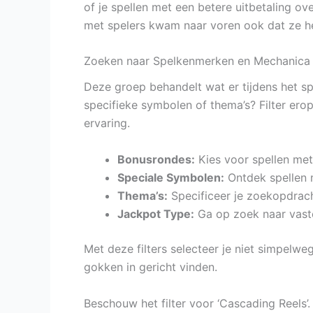
of je spellen met een betere uitbetaling ov
met spelers kwam naar voren ook dat ze het
Zoeken naar Spelkenmerken en Mechanica
Deze groep behandelt wat er tijdens het sp
specifieke symbolen of thema’s? Filter erop
ervaring.
Bonusrondes:
Kies voor spellen met
Speciale Symbolen:
Ontdek spellen m
Thema’s:
Specificeer je zoekopdracht 
Jackpot Type:
Ga op zoek naar vaste
Met deze filters selecteer je niet simpelwe
gokken in gericht vinden.
Beschouw het filter voor ‘Cascading Reels’