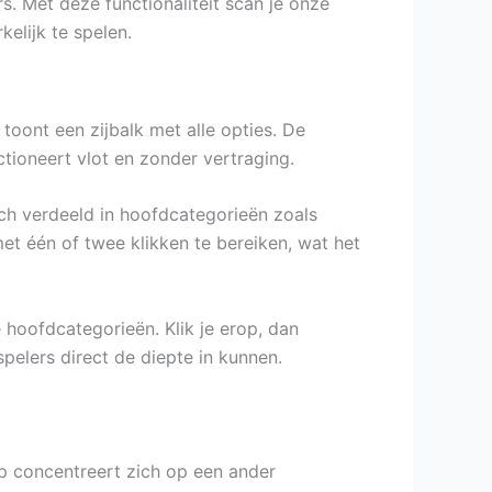
s. Met deze functionaliteit scan je onze
kelijk te spelen.
toont een zijbalk met alle opties. De
nctioneert vlot en zonder vertraging.
sch verdeeld in hoofdcategorieën zoals
s met één of twee klikken te bereiken, wat het
de hoofdcategorieën. Klik je erop, dan
pelers direct de diepte in kunnen.
p concentreert zich op een ander