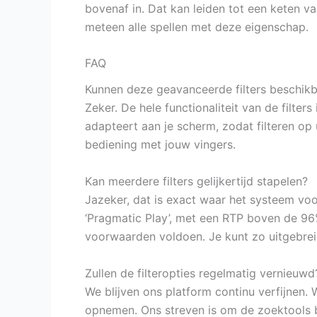
bovenaf in. Dat kan leiden tot een keten v
meteen alle spellen met deze eigenschap.
FAQ
Kunnen deze geavanceerde filters beschik
Zeker. De hele functionaliteit van de filte
adapteert aan je scherm, zodat filteren op
bediening met jouw vingers.
Kan meerdere filters gelijkertijd stapelen?
Jazeker, dat is exact waar het systeem voor
‘Pragmatic Play’, met een RTP boven de 96%
voorwaarden voldoen. Je kunt zo uitgebrei
Zullen de filteropties regelmatig vernieuwd
We blijven ons platform continu verfijnen.
opnemen. Ons streven is om de zoektools b