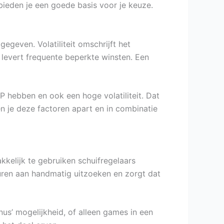
s bieden je een goede basis voor je keuze.
egeven. Volatiliteit omschrijft het
t levert frequente beperkte winsten. Een
P hebben en ook een hoge volatiliteit. Dat
n je deze factoren apart en in combinatie
kkelijk te gebruiken schuifregelaars
 uren aan handmatig uitzoeken en zorgt dat
onus’ mogelijkheid, of alleen games in een