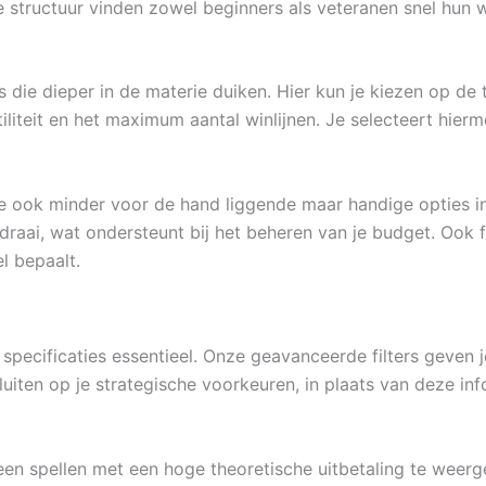
 structuur vinden zowel beginners als veteranen snel hun 
rs die dieper in de materie duiken. Hier kun je kiezen op de
liteit en het maximum aantal winlijnen. Je selecteert hierme
 ook minder voor de hand liggende maar handige opties in
aai, wat ondersteunt bij het beheren van je budget. Ook filt
l bepaalt.
 specificaties essentieel. Onze geavanceerde filters geven
sluiten op je strategische voorkeuren, in plaats van deze i
een spellen met een hoge theoretische uitbetaling te weer