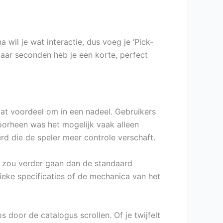
a wil je wat interactie, dus voeg je ‘Pick-
 paar seconden heb je een korte, perfect
t voordeel om in een nadeel. Gebruikers
oorheen was het mogelijk vaak alleen
rd die de speler meer controle verschaft.
t zou verder gaan dan de standaard
ieke specificaties of de mechanica van het
door de catalogus scrollen. Of je twijfelt