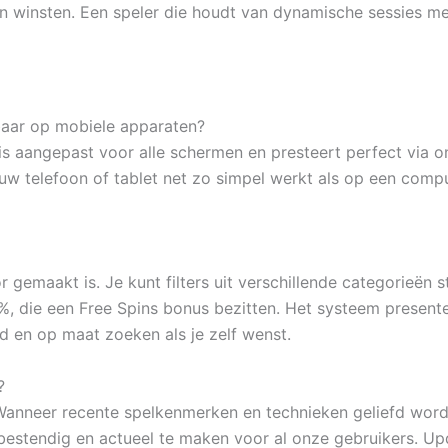
an winsten. Een speler die houdt van dynamische sessies me
baar op mobiele apparaten?
rs is aangepast voor alle schermen en presteert perfect via 
 uw telefoon of tablet net zo simpel werkt als op een com
 gemaakt is. Je kunt filters uit verschillende categorieën 
, die een Free Spins bonus bezitten. Het systeem presenteer
d en op maat zoeken als je zelf wenst.
?
 Wanneer recente spelkenmerken en technieken geliefd worden
estendig en actueel te maken voor al onze gebruikers. Up