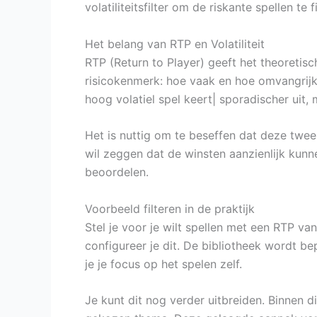
volatiliteitsfilter om de riskante spellen t
Het belang van RTP en Volatiliteit
RTP (Return to Player) geeft het theoretisc
risicokenmerk: hoe vaak en hoe omvangrijk v
hoog volatiel spel keert| sporadischer uit,
Het is nuttig om te beseffen dat deze twee
wil zeggen dat de winsten aanzienlijk kunn
beoordelen.
Voorbeeld filteren in de praktijk
Stel je voor je wilt spellen met een RTP v
configureer je dit. De bibliotheek wordt b
je je focus op het spelen zelf.
Je kunt dit nog verder uitbreiden. Binnen d