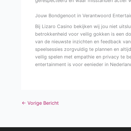
gerespecteerd en waar misstanden actief w
Jouw Bondgenoot in Verantwoord Enterta
Bij Lizaro Casino bekijken wij jou niet uit
betrokkenheid voor veilig gokken is een d
van de nieuwste inzichten en feedback van 
speelsessies zorgvuldig te plannen en alti
veilig spelen met empathie en privacy te
entertainment is voor eenieder in Nederland
←
Vorige Bericht