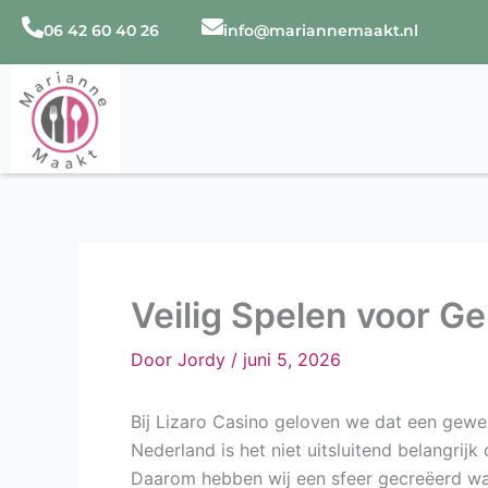
Ga
06 42 60 40 26
info@mariannemaakt.nl
naar
de
inhoud
Veilig Spelen voor Ge
Door
Jordy
/
juni 5, 2026
Bij Lizaro Casino geloven we dat een gewe
Nederland is het niet uitsluitend belangri
Daarom hebben wij een sfeer gecreëerd waar