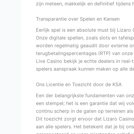
zijn meteen, makkelijk en definitief tijdens
Transparantie over Spelen en Kansen
Eerlijk spel is een absolute must bij Lizar
Onze digitale spellen, zoals slots en taf
worden regelmatig geaudit door externe on
terugbetalingspercentages (RTP) van onze sp
Live Casino bekijk je echte dealers in real
spelers aanspraak kunnen maken op alle de
Ons Licentie en Toezicht door de KSA
Een der belangrijkste fundamenten van onze
een stempel; het is een garantie dat wij vo
continu scherp in de gaten op terreinen als
Dit toezicht zorgt ervoor dat Lizaro Casin
aan alle spelers. Het betekent dat je bij 