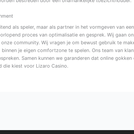
orden bestreden door een onafhankelijke toezichthouder.
inment
sluitend als speler, maar als partner in het vormgeven van e
oorlopend proces van optimalisatie en gesprek. Wij gaan o
onze community. Wij vragen je om bewust gebruik te maken 
jd binnen je eigen comfortzone te spelen. Ons team van kla
 bespreken. Samen kunnen we garanderen dat online gokken
 die kiest voor Lizaro Casino.