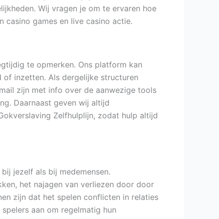
ijkheden. Wij vragen je om te ervaren hoe
n casino games en live casino actie.
egtijdig te opmerken. Ons platform kan
f inzetten. Als dergelijke structuren
ail zijn met info over de aanwezige tools
g. Daarnaast geven wij altijd
kverslaving Zelfhulplijn, zodat hulp altijd
bij jezelf als bij medemensen.
kken, het najagen van verliezen door door
n zijn dat het spelen conflicten in relaties
en spelers aan om regelmatig hun