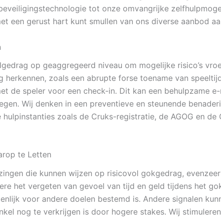
eveiligingstechnologie tot onze omvangrijke zelfhulpmogel
met een gerust hart kunt smullen van ons diverse aanbod aa
n
spelgedrag op geaggregeerd niveau om mogelijke risico’s vro
 herkennen, zoals een abrupte forse toename van speeltijd o
et de speler voor een check-in. Dit kan een behulpzame e-m
egen. Wij denken in een preventieve en steunende benaderin
 hulpinstanties zoals de Cruks-registratie, de AGOG en de Go
rop te Letten
jzingen die kunnen wijzen op risicovol gokgedrag, evenzeer 
re het vergeten van gevoel van tijd en geld tijdens het go
genlijk voor andere doelen bestemd is. Andere signalen kunne
nkel nog te verkrijgen is door hogere stakes. Wij stimuler