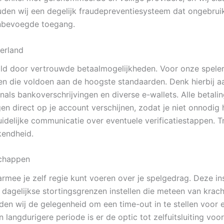
en wij een degelijk fraudepreventiesysteem dat ongebruike
 onbevoegde toegang.
derland
ld door vertrouwde betaalmogelijkheden. Voor onze spelers
n die voldoen aan de hoogste standaarden. Denk hierbij a
ls bankoverschrijvingen en diverse e-wallets. Alle betalin
gen direct op je account verschijnen, zodat je niet onnod
idelijke communicatie over eventuele verificatiestappen. Tr
kendheid.
schappen
rmee je zelf regie kunt voeren over je spelgedrag. Deze in
 dagelijkse stortingsgrenzen instellen die meteen van krach
den wij de gelegenheid om een time-out in te stellen voor 
langdurigere periode is er de optic tot zelfuitsluiting voo