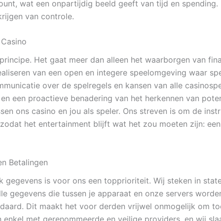
count, wat een onpartijdig beeld geeft van tijd en spending
rijgen van controle.
 Casino
rincipe. Het gaat meer dan alleen het waarborgen van finan
realiseren van een open en integere speelomgeving waar spe
ommunicatie over de spelregels en kansen van alle casinosp
, en een proactieve benadering van het herkennen van pote
sen ons casino en jou als speler. Ons streven is om de ins
odat het entertainment blijft wat het zou moeten zijn: e
n Betalingen
 gegevens is voor ons een topprioriteit. Wij steken in stat
Alle gegevens die tussen je apparaat en onze servers wor
daard. Dit maakt het voor derden vrijwel onmogelijk om toe
 enkel met gerenommeerde en veilige providers, en wij sl