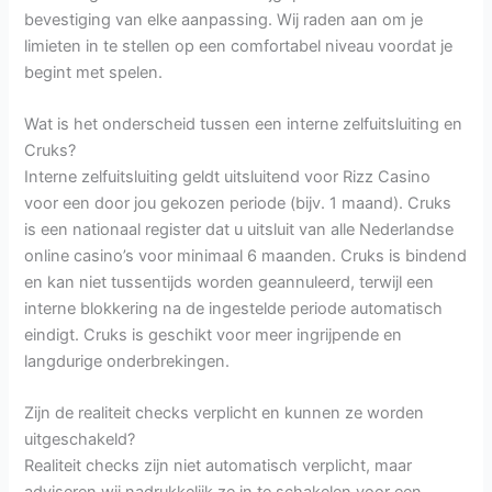
bevestiging van elke aanpassing. Wij raden aan om je
limieten in te stellen op een comfortabel niveau voordat je
begint met spelen.
Wat is het onderscheid tussen een interne zelfuitsluiting en
Cruks?
Interne zelfuitsluiting geldt uitsluitend voor Rizz Casino
voor een door jou gekozen periode (bijv. 1 maand). Cruks
is een nationaal register dat u uitsluit van alle Nederlandse
online casino’s voor minimaal 6 maanden. Cruks is bindend
en kan niet tussentijds worden geannuleerd, terwijl een
interne blokkering na de ingestelde periode automatisch
eindigt. Cruks is geschikt voor meer ingrijpende en
langdurige onderbrekingen.
Zijn de realiteit checks verplicht en kunnen ze worden
uitgeschakeld?
Realiteit checks zijn niet automatisch verplicht, maar