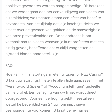
te creëren waarin riskant gedrag wordt verminderd en
positieve gewoontes worden aangemoedigd. Dit betekent
dat we verder gaan dan het eenvoudigweg aanbieden van
hulpmiddelen; we trachten ernaar een sfeer van besef te
bevorderen. Van het tijdstip dat je je inschrijft, delen we
helder over de gevaren van gokken en de aanwezigheid
van onze preventiemiddelen. Onze opdracht is om
vermaak aan te bieden waarvan je kunt profiteren met een
rustig gevoel, beseffende dat er altijd vangnetten en
bijstand binnen handbereik zijn.
FAQ
Hoe kan ik mijn stortingslimieten wijzigen bij Rizz Casino?
U kunt uw stortingslimieten te allen tijde aanpassen in het
“Verantwoord Spelen” of “Accountinstellingen” gedeelte
van je profiel. Een verlaging van uw limiet wordt direct
doorgevoerd. Voor een verhoging geldt meestal een
wettelijke bedenktijd van 24 uur, om impulsieve
beslissingen te voorkomen. U krijgt per e-mail een