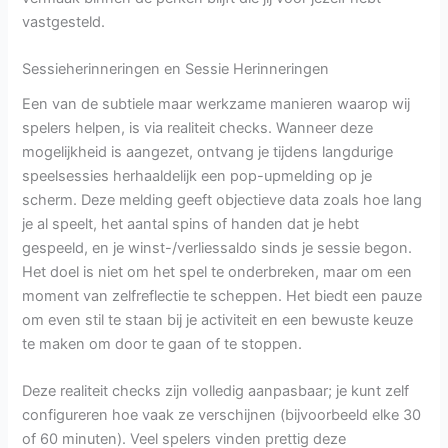
vastgesteld.
Sessieherinneringen en Sessie Herinneringen
Een van de subtiele maar werkzame manieren waarop wij
spelers helpen, is via realiteit checks. Wanneer deze
mogelijkheid is aangezet, ontvang je tijdens langdurige
speelsessies herhaaldelijk een pop-upmelding op je
scherm. Deze melding geeft objectieve data zoals hoe lang
je al speelt, het aantal spins of handen dat je hebt
gespeeld, en je winst-/verliessaldo sinds je sessie begon.
Het doel is niet om het spel te onderbreken, maar om een
moment van zelfreflectie te scheppen. Het biedt een pauze
om even stil te staan bij je activiteit en een bewuste keuze
te maken om door te gaan of te stoppen.
Deze realiteit checks zijn volledig aanpasbaar; je kunt zelf
configureren hoe vaak ze verschijnen (bijvoorbeeld elke 30
of 60 minuten). Veel spelers vinden prettig deze