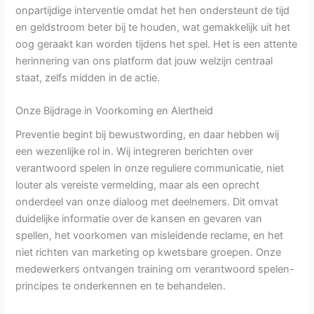
onpartijdige interventie omdat het hen ondersteunt de tijd
en geldstroom beter bij te houden, wat gemakkelijk uit het
oog geraakt kan worden tijdens het spel. Het is een attente
herinnering van ons platform dat jouw welzijn centraal
staat, zelfs midden in de actie.
Onze Bijdrage in Voorkoming en Alertheid
Preventie begint bij bewustwording, en daar hebben wij
een wezenlijke rol in. Wij integreren berichten over
verantwoord spelen in onze reguliere communicatie, niet
louter als vereiste vermelding, maar als een oprecht
onderdeel van onze dialoog met deelnemers. Dit omvat
duidelijke informatie over de kansen en gevaren van
spellen, het voorkomen van misleidende reclame, en het
niet richten van marketing op kwetsbare groepen. Onze
medewerkers ontvangen training om verantwoord spelen-
principes te onderkennen en te behandelen.