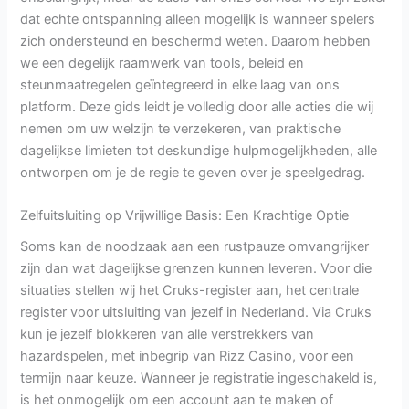
dat echte ontspanning alleen mogelijk is wanneer spelers
zich ondersteund en beschermd weten. Daarom hebben
we een degelijk raamwerk van tools, beleid en
steunmaatregelen geïntegreerd in elke laag van ons
platform. Deze gids leidt je volledig door alle acties die wij
nemen om uw welzijn te verzekeren, van praktische
dagelijkse limieten tot deskundige hulpmogelijkheden, alle
ontworpen om je de regie te geven over je speelgedrag.
Zelfuitsluiting op Vrijwillige Basis: Een Krachtige Optie
Soms kan de noodzaak aan een rustpauze omvangrijker
zijn dan wat dagelijkse grenzen kunnen leveren. Voor die
situaties stellen wij het Cruks-register aan, het centrale
register voor uitsluiting van jezelf in Nederland. Via Cruks
kun je jezelf blokkeren van alle verstrekkers van
hazardspelen, met inbegrip van Rizz Casino, voor een
termijn naar keuze. Wanneer je registratie ingeschakeld is,
is het onmogelijk om een account aan te maken of