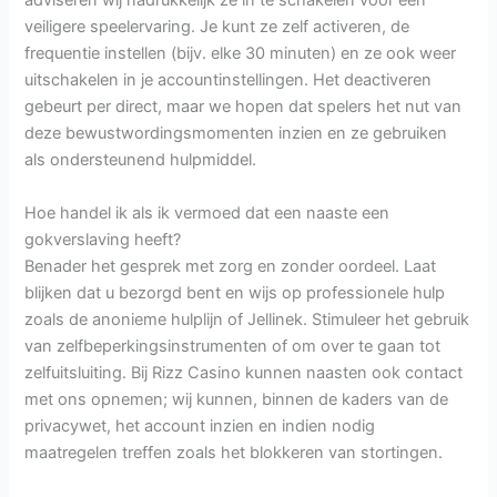
adviseren wij nadrukkelijk ze in te schakelen voor een
veiligere speelervaring. Je kunt ze zelf activeren, de
frequentie instellen (bijv. elke 30 minuten) en ze ook weer
uitschakelen in je accountinstellingen. Het deactiveren
gebeurt per direct, maar we hopen dat spelers het nut van
deze bewustwordingsmomenten inzien en ze gebruiken
als ondersteunend hulpmiddel.
Hoe handel ik als ik vermoed dat een naaste een
gokverslaving heeft?
Benader het gesprek met zorg en zonder oordeel. Laat
blijken dat u bezorgd bent en wijs op professionele hulp
zoals de anonieme hulplijn of Jellinek. Stimuleer het gebruik
van zelfbeperkingsinstrumenten of om over te gaan tot
zelfuitsluiting. Bij Rizz Casino kunnen naasten ook contact
met ons opnemen; wij kunnen, binnen de kaders van de
privacywet, het account inzien en indien nodig
maatregelen treffen zoals het blokkeren van stortingen.